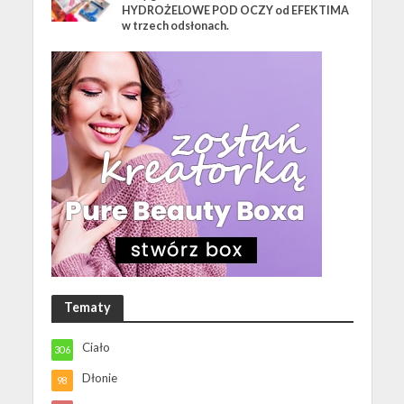
HYDROŻELOWE POD OCZY od EFEKTIMA
w trzech odsłonach.
Tematy
Ciało
306
Dłonie
98