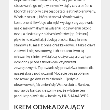
stosowanie go między innymi w ciąży czy u osób, u
których retinol w czystej postaci jest nietolerowany.
Woda z oczaru, która stanowi równie ważny
komponent likwiduje obrzęki, wyciąg z alg zapewnia
nas o maksymalnym nawilżeniu i odżywieniu okolic
oczu, a ekstrakty z białych kwiatów (np. jaśminu)
pięknie rozświetlają i dodają blasku. Bazę kremu
stanowią tu masła: Shea oraz kakaowe, a także oliwa
z oliwek i olej sezamowy, które razem tworzą
mieszankę silnie nawilżającą, odżywczą, a przy tym
ochronną przed szkodliwymi czynnikami
zewnętrznymi. Zapowiada się prawdziwa bomba dla
naszej skóry pod oczami! Możecie bez problemu
stosować go dwa razy dziennie… i jedynie
obserwować, jak zmieni się Wasza skóra. Bardzo,
naprawdę bardzo cieszymy się, że właśnie ten
produkt pojawił się w boxie
by HUSHAAABYE2.
KREM ODMŁADZAJĄCY