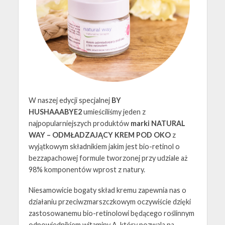
W naszej edycji specjalnej
BY
HUSHAAABYE2
umieściliśmy jeden z
najpopularniejszych produktów
marki NATURAL
WAY – ODMŁADZAJĄCY KREM POD OKO
z
wyjątkowym składnikiem jakim jest bio-retinol o
bezzapachowej formule tworzonej przy udziale aż
98% komponentów wprost z natury.
Niesamowicie bogaty skład kremu zapewnia nas o
działaniu przeciwzmarszczkowym oczywiście dzięki
zastosowanemu bio-retinolowi będącego roślinnym
odpowiednikiem witaminy A, który pozwala na