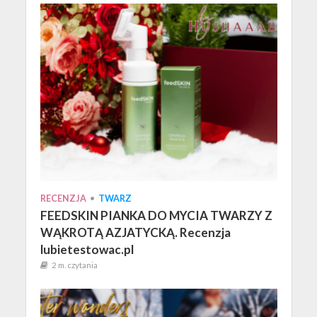
RECENZJA
•
TWARZ
FEEDSKIN PIANKA DO MYCIA TWARZY Z
WĄKROTĄ AZJATYCKĄ. Recenzja
lubietestowac.pl
2 m. czytania