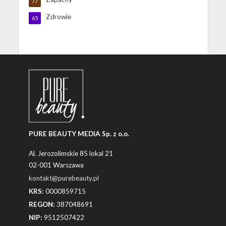
77
Zdrowie
65
PURE BEAUTY MEDIA Sp. z o.o.
Al. Jerozolimskie 85 lokal 21
02-001 Warszawa
kontakt@purebeauty.pl
KRS:
0000859715
REGON:
387048691
NIP:
9512507422