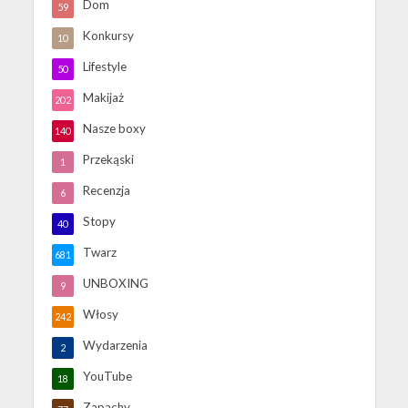
Dom
59
Konkursy
10
Lifestyle
50
Makijaż
202
Nasze boxy
140
Przekąski
1
Recenzja
6
Stopy
40
Twarz
681
UNBOXING
9
Włosy
242
Wydarzenia
2
YouTube
18
Zapachy