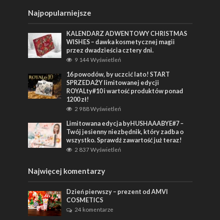
Najpopularniejsze
KALENDARZ ADWENTOWY CHRISTMAS
WISHES – dawka kosmetycznej magii
przez dwadzieścia cztery dni.
9 144 Wyświetleń
16 powodów, by uczcić lato! START
SPRZEDAŻY limitowanej edycji
ROYALty#10 i wartość produktów ponad
1200 zł!
2 988 Wyświetleń
Limitowana edycja byHUSHAAABYE#7 –
Twój jesienny niezbędnik, który zadba o
wszystko. Sprawdź zawartość już teraz!
2 837 Wyświetleń
Najwięcej komentarzy
Dzień pierwszy – prezent od AMVI
COSMETICS
24 komentarze