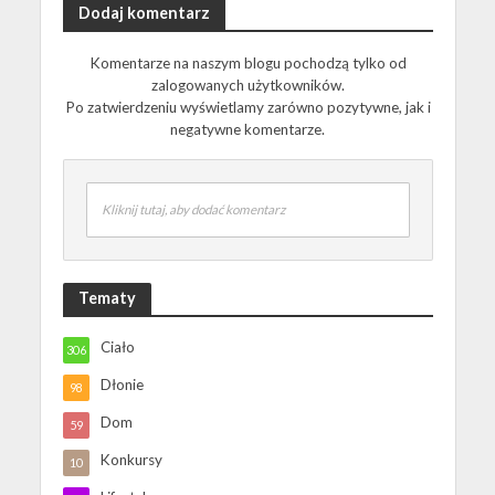
Dodaj komentarz
Komentarze na naszym blogu pochodzą tylko od
zalogowanych użytkowników.
Po zatwierdzeniu wyświetlamy zarówno pozytywne, jak i
negatywne komentarze.
Kliknij tutaj, aby dodać komentarz
Tematy
Ciało
306
Dłonie
98
Dom
59
Konkursy
10