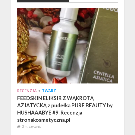
RECENZJA
•
TWARZ
FEEDSKIN ELIKSIR Z WĄKROTĄ
AZJATYCKĄ z pudełka PURE BEAUTY by
HUSHAAABYE #9. Recenzja
stronakosmetyczna.pl
3 m. czytania