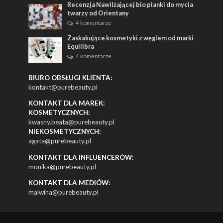
Recenzja Nawilżającej bio pianki do mycia
twarzy od Orientany
4 komentarze
Zaskakujące kosmetyki z węglem od marki
Equilibra
4 komentarze
BIURO OBSŁUGI KLIENTA:
kontakt@purebeauty.pl
KONTAKT DLA MAREK:
KOSMETYCZNYCH:
kwasny.beata@purebeauty.pl
NIEKOSMETYCZNYCH:
agata@purebeauty.pl
KONTAKT DLA INFLUENCERÓW:
monika@purebeauty.pl
KONTAKT DLA MEDIÓW:
malwina@purebeauty.pl