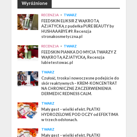
Wyróżnione
RECENZJA
•
TWARZ
FEEDSKIN ELIKSIR Z WĄKROTĄ
AZJATYCKĄ z pudełka PURE BEAUTY by
HUSHAAABYE #9. Recenzja
stronakosmetyczna.pl
RECENZJA
•
TWARZ
FEEDSKIN PIANKA DO MYCIA TWARZY Z
WĄKROTĄ AZJATYCKĄ. Recenzja
lubietestowac.pl
TWARZ
Czułość, troska i nowoczesne podejście do
skór reaktywnych – KREM-KONCENTRAT
NA CHRONICZNE ZACZERWIENIENIA
DERMEDIC REDNESS CALM.
TWARZ
Mały gest – wielki efekt. PŁATKI
HYDROŻELOWE POD OCZY od EFEKTIMA
w trzech odsłonach.
TWARZ
Mały gest – wielki efekt. PŁATKI