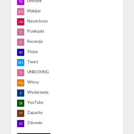
Lifestyle
50
Makijaż
202
Nasze boxy
140
Przekąski
1
Recenzja
6
Stopy
40
Twarz
681
UNBOXING
9
Włosy
242
Wydarzenia
2
YouTube
18
Zapachy
77
Zdrowie
65