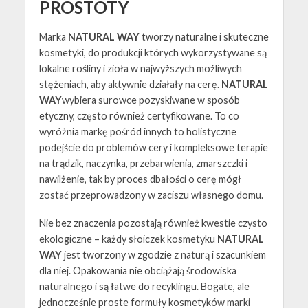
PROSTOTY
Marka
NATURAL WAY
tworzy naturalne i skuteczne
kosmetyki, do produkcji których wykorzystywane są
lokalne rośliny i zioła w najwyższych możliwych
stężeniach, aby aktywnie działały na cerę.
NATURAL
WAY
wybiera surowce pozyskiwane w sposób
etyczny, często również certyfikowane. To co
wyróżnia markę pośród innych to holistyczne
podejście do problemów cery i kompleksowe terapie
na trądzik, naczynka, przebarwienia, zmarszczki i
nawilżenie, tak by proces dbałości o cerę mógł
zostać przeprowadzony w zaciszu własnego domu.
Nie bez znaczenia pozostają również kwestie czysto
ekologiczne – każdy słoiczek kosmetyku
NATURAL
WAY
jest tworzony w zgodzie z naturą i szacunkiem
dla niej. Opakowania nie obciążają środowiska
naturalnego i są łatwe do recyklingu. Bogate, ale
jednocześnie proste formuły kosmetyków marki