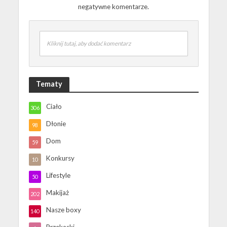
negatywne komentarze.
Kliknij tutaj, aby dodać komentarz
Tematy
Ciało
306
Dłonie
98
Dom
59
Konkursy
10
Lifestyle
50
Makijaż
202
Nasze boxy
140