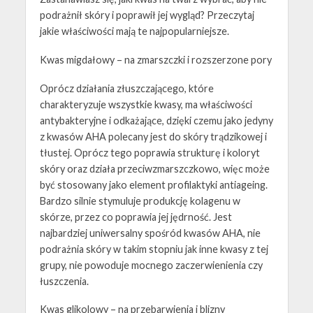
podrażnił skóry i poprawił jej wygląd? Przeczytaj
jakie właściwości mają te najpopularniejsze.
Kwas migdałowy – na zmarszczki i rozszerzone pory
Oprócz działania złuszczającego, które
charakteryzuje wszystkie kwasy, ma właściwości
antybakteryjne i odkażające, dzięki czemu jako jedyny
z kwasów AHA polecany jest do skóry trądzikowej i
tłustej. Oprócz tego poprawia strukturę i koloryt
skóry oraz działa przeciwzmarszczkowo, więc może
być stosowany jako element profilaktyki antiageing.
Bardzo silnie stymuluje produkcję kolagenu w
skórze, przez co poprawia jej jędrność. Jest
najbardziej uniwersalny spośród kwasów AHA, nie
podrażnia skóry w takim stopniu jak inne kwasy z tej
grupy, nie powoduje mocnego zaczerwienienia czy
łuszczenia.
Kwas glikolowy – na przebarwienia i blizny