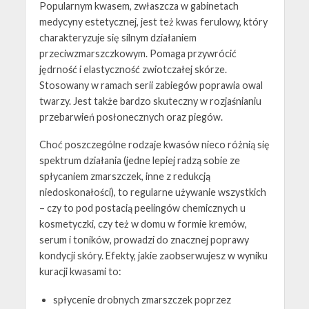
Popularnym kwasem, zwłaszcza w gabinetach
medycyny estetycznej, jest też kwas ferulowy, który
charakteryzuje się silnym działaniem
przeciwzmarszczkowym. Pomaga przywrócić
jędrność i elastyczność zwiotczałej skórze.
Stosowany w ramach serii zabiegów poprawia owal
twarzy. Jest także bardzo skuteczny w rozjaśnianiu
przebarwień posłonecznych oraz piegów.
Choć poszczególne rodzaje kwasów nieco różnią się
spektrum działania (jedne lepiej radzą sobie ze
spłycaniem zmarszczek, inne z redukcją
niedoskonałości), to regularne używanie wszystkich
– czy to pod postacią peelingów chemicznych u
kosmetyczki, czy też w domu w formie kremów,
serum i toników, prowadzi do znacznej poprawy
kondycji skóry. Efekty, jakie zaobserwujesz w wyniku
kuracji kwasami to:
spłycenie drobnych zmarszczek poprzez