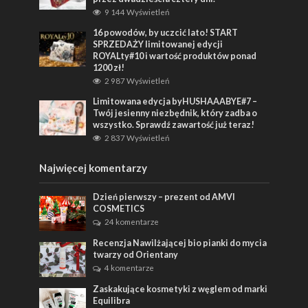
9 144 Wyświetleń
16 powodów, by uczcić lato! START
SPRZEDAŻY limitowanej edycji
ROYALty#10 i wartość produktów ponad
1200 zł!
2 987 Wyświetleń
Limitowana edycja byHUSHAAABYE#7 –
Twój jesienny niezbędnik, który zadba o
wszystko. Sprawdź zawartość już teraz!
2 837 Wyświetleń
Najwięcej komentarzy
Dzień pierwszy – prezent od AMVI
COSMETICS
24 komentarze
Recenzja Nawilżającej bio pianki do mycia
twarzy od Orientany
4 komentarze
Zaskakujące kosmetyki z węglem od marki
Equilibra