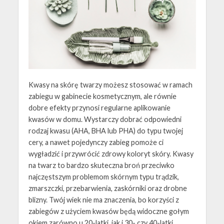
Kwasy na skórę twarzy możesz stosować w ramach
zabiegu w gabinecie kosmetycznym, ale równie
dobre efekty przynosi regularne aplikowanie
kwasów w domu. Wystarczy dobrać odpowiedni
rodzaj kwasu (AHA, BHA lub PHA) do typu twojej
cery, a nawet pojedynczy zabieg pomoże ci
wygładzić i przywrócić zdrowy koloryt skóry. Kwasy
na twarz to bardzo skuteczna broń przeciwko
najczęstszym problemom skórnym typu trądzik,
zmarszczki, przebarwienia, zaskórniki oraz drobne
blizny. Twój wiek nie ma znaczenia, bo korzyści z
zabiegów z użyciem kwasów będą widoczne gołym
okiem zarówno u 20-latki, jak i 30- czy 40-latki.