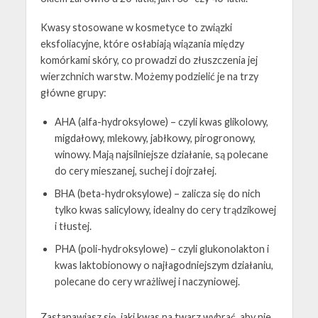
Kwasy stosowane w kosmetyce to związki
eksfoliacyjne, które osłabiają wiązania między
komórkami skóry, co prowadzi do złuszczenia jej
wierzchnich warstw. Możemy podzielić je na trzy
główne grupy:
AHA (alfa-hydroksylowe) – czyli kwas glikolowy,
migdałowy, mlekowy, jabłkowy, pirogronowy,
winowy. Mają najsilniejsze działanie, są polecane
do cery mieszanej, suchej i dojrzałej.
BHA (beta-hydroksylowe) – zalicza się do nich
tylko kwas salicylowy, idealny do cery trądzikowej
i tłustej.
PHA (poli-hydroksylowe) – czyli glukonolakton i
kwas laktobionowy o najłagodniejszym działaniu,
polecane do cery wrażliwej i naczyniowej.
Zastanawiasz się, jaki kwas na twarz wybrać, aby nie