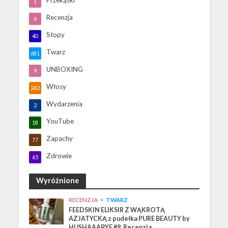
Przekąski
1
Recenzja
6
Stopy
40
Twarz
681
UNBOXING
9
Włosy
242
Wydarzenia
2
YouTube
18
Zapachy
77
Zdrowie
65
Wyróżnione
RECENZJA
•
TWARZ
FEEDSKIN ELIKSIR Z WĄKROTĄ
AZJATYCKĄ z pudełka PURE BEAUTY by
HUSHAAABYE #9. Recenzja