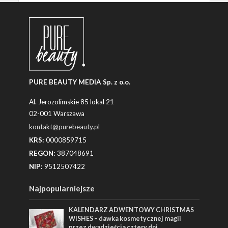
PURE BEAUTY MEDIA Sp. z o.o.
Al. Jerozolimskie 85 lokal 21
02-001 Warszawa
kontakt@purebeauty.pl
KRS:
0000859715
REGON:
387048691
NIP:
9512507422
Najpopularniejsze
KALENDARZ ADWENTOWY CHRISTMAS
WISHES – dawka kosmetycznej magii
przez dwadzieścia cztery dni.