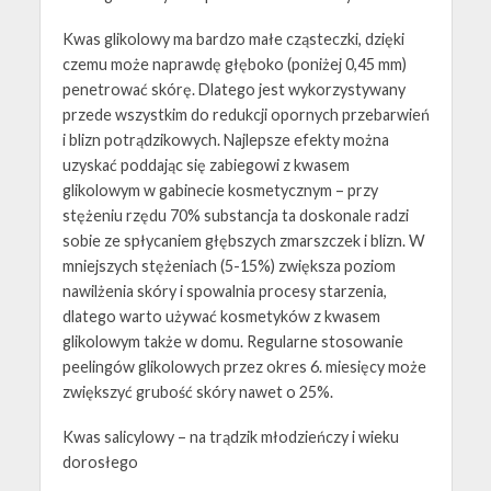
Kwas glikolowy ma bardzo małe cząsteczki, dzięki
czemu może naprawdę głęboko (poniżej 0,45 mm)
penetrować skórę. Dlatego jest wykorzystywany
przede wszystkim do redukcji opornych przebarwień
i blizn potrądzikowych. Najlepsze efekty można
uzyskać poddając się zabiegowi z kwasem
glikolowym w gabinecie kosmetycznym – przy
stężeniu rzędu 70% substancja ta doskonale radzi
sobie ze spłycaniem głębszych zmarszczek i blizn. W
mniejszych stężeniach (5-15%) zwiększa poziom
nawilżenia skóry i spowalnia procesy starzenia,
dlatego warto używać kosmetyków z kwasem
glikolowym także w domu. Regularne stosowanie
peelingów glikolowych przez okres 6. miesięcy może
zwiększyć grubość skóry nawet o 25%.
Kwas salicylowy – na trądzik młodzieńczy i wieku
dorosłego