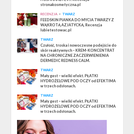
stronakosmetyczna.pl
RECENZJA
•
TWARZ
FEEDSKIN PIANKA DO MYCIA TWARZY Z
WĄKROTĄ AZJATYCKĄ. Recenzja
lubietestowac.pl
TWARZ
Czułość, troska i nowoczesne podejście do
skór reaktywnych – KREM-KONCENTRAT
NA CHRONICZNE ZACZERWIENIENIA
DERMEDIC REDNESS CALM.
TWARZ
Mały gest – wielki efekt. PŁATKI
HYDROŻELOWE POD OCZY od EFEKTIMA
w trzech odsłonach.
TWARZ
Mały gest – wielki efekt. PŁATKI
HYDROŻELOWE POD OCZY od EFEKTIMA
w trzech odsłonach.