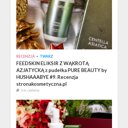
RECENZJA
•
TWARZ
FEEDSKIN ELIKSIR Z WĄKROTĄ
AZJATYCKĄ z pudełka PURE BEAUTY by
HUSHAAABYE #9. Recenzja
stronakosmetyczna.pl
3 m. czytania