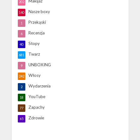
Makijaż
202
Nasze boxy
140
Przekąski
1
Recenzja
6
Stopy
40
Twarz
681
UNBOXING
9
Włosy
242
Wydarzenia
2
YouTube
18
Zapachy
77
Zdrowie
65