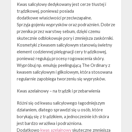
Kwas salicylowy dedykowany jest cerze tłustej i
trądzikowej, ponieważ posiada
dodatkowe właściwości przeciwzapalne.
Sprzyja gojeniu wyprysków oraz podrażnień. Dobrze
przenika przez warstwę sebum, dzięki czemu
skutecznie odblokowuje pory i zmniejsza zaskórniki.
Kosmetyki z kwasem salicylowym stanowią świetny
element codziennej pielęgnacji cery trądzikowej,
ponieważ regulują procesy rogowacenia skóry.
Wypróbuj np. emulsję peelingującą The Ordinary z
kwasem salicylowym i glikolowym, która stosowana
regularnie zapobiega tworzeniu się wyprysków.
Kwas azelainowy – na trądzik i przebarwienia
Różni się od kwasu salicylowego łagodniejszym
działaniem, dlatego sprawdzi się u osób, które
borykają się z trądzikiem, a jednocześnie ich skóra
jest bardzo wrażliwa i podrażniona.
Dodatkowo
kwas azelainowy
skuteczne zmniejsza