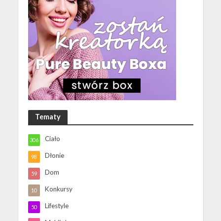
Tematy
Ciało
306
Dłonie
98
Dom
59
Konkursy
10
Lifestyle
50