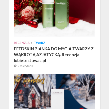
RECENZJA
•
TWARZ
FEEDSKIN PIANKA DO MYCIA TWARZY Z
WĄKROTĄ AZJATYCKĄ. Recenzja
lubietestowac.pl
2 m. czytania