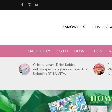
ZAMÓW BOX
STWÓRZ B
NASZE BOXY
CIAŁO
DŁONIE
DOM
K
Celebruj z nami Dzień Kobiet i
Pi
odkrywaj swoje piękno każdego dnia!
VA
Unboxing BELLA VITA.
cz