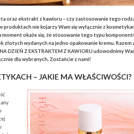
ota oraz ekstrakt z kawioru – czy zastosowanie tego rodz
w produktach nie kojarzy Wam się wyłącznie z kosmetykam
Za moment okaże się, że stosowanie tego typu komponen
tek złotych wydanych na jedno opakowanie kremu. Razem 
M NA DZIEŃ Z EKSTRAKTEM Z KAWIORU udowodnimy Wam
łącznie dla wybranych. Zostańcie z nami!
TYKACH – JAKIE MA WŁAŚCIWOŚCI?
ość
kany
o
cej
o