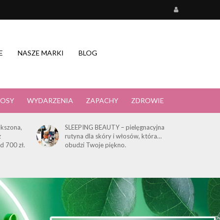
E
NASZE MARKI
BLOG
OSY
WYDARZENIA
ZAPACHY
ZDROWIE
kszona,
SLEEPING BEAUTY – pielęgnacyjna
z
rutyna dla skóry i włosów, która…
d 700 zł.
obudzi Twoje piękno.