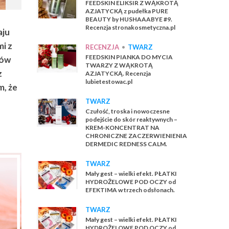
FEEDSKIN ELIKSIR Z WĄKROTĄ
AZJATYCKĄ z pudełka PURE
BEAUTY by HUSHAAABYE #9.
Recenzja stronakosmetyczna.pl
aju
i z
RECENZJA
•
TWARZ
FEEDSKIN PIANKA DO MYCIA
tów
TWARZY Z WĄKROTĄ
z
AZJATYCKĄ. Recenzja
lubietestowac.pl
, że
TWARZ
Czułość, troska i nowoczesne
podejście do skór reaktywnych –
KREM-KONCENTRAT NA
CHRONICZNE ZACZERWIENIENIA
DERMEDIC REDNESS CALM.
TWARZ
Mały gest – wielki efekt. PŁATKI
HYDROŻELOWE POD OCZY od
EFEKTIMA w trzech odsłonach.
TWARZ
Mały gest – wielki efekt. PŁATKI
HYDROŻELOWE POD OCZY od