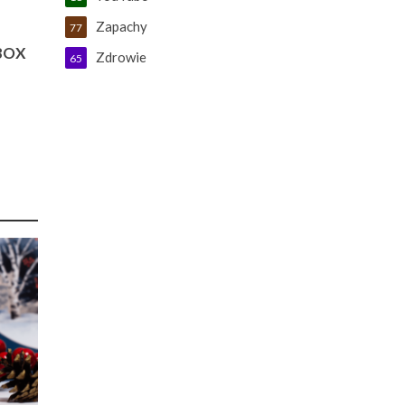
z
Zapachy
77
 BOX
Zdrowie
65