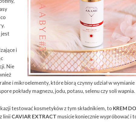
oteiny,
asy
ąco
ry.
jest
zające i
ąc
ji. Nie
wnież
alne i mikroelementy, które biorą czynny udział w wymianie
pore pokłady magnezu, jodu, potasu, selenu czy soli wapnia
e okazji testować kosmetyków z tym składnikiem, to
KREM D
z linii
CAVIAR EXTRACT
musicie koniecznie wypróbować i to