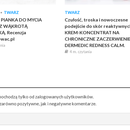
•
TWARZ
TWARZ
 PIANKA DO MYCIA
Czułość, troska i nowoczesne
Z WĄKROTĄ
podejście do skór reaktywnyc
Ą. Recenzja
KREM-KONCENTRAT NA
owac.pl
CHRONICZNE ZACZERWIENIE
DERMEDIC REDNESS CALM.
ania
4 m. czytania
pochodzą tylko od zalogowanych użytkowników.
zarówno pozytywne, jak i negatywne komentarze.