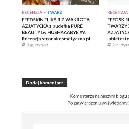
RECENZJA
•
TWARZ
RECENZJA
FEEDSKIN ELIKSIR Z WĄKROTĄ
FEEDSKIN
AZJATYCKĄ z pudełka PURE
TWARZY 
BEAUTY by HUSHAAABYE #9.
AZJATYCK
Recenzja stronakosmetyczna.pl
lubietest
3 m. czytania
2 m. czyt
Dodaj komentarz
Komentarze na naszym blogu 
Po zatwierdzeniu wyświetlamy 