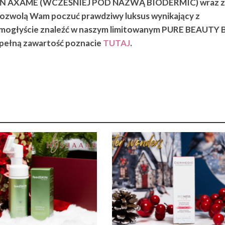
Ń AXAME (WCZEŚNIEJ POD NAZWĄ BIODERMIC) wraz 
pozwolą Wam poczuć prawdziwy luksus wynikający z
 mogłyście znaleźć w naszym limitowanym PURE BEAUTY
ełną zawartość poznacie
TUTAJ
.