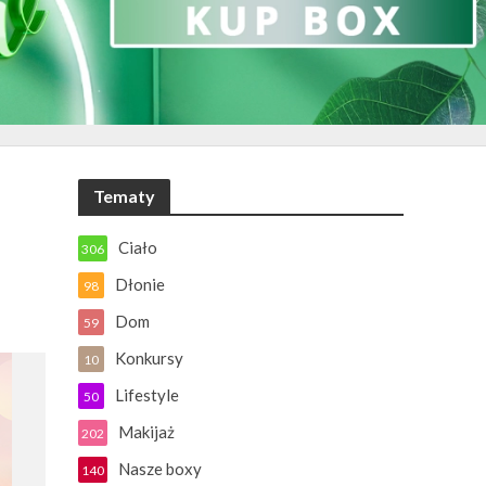
Tematy
Ciało
306
Dłonie
98
Dom
59
Konkursy
10
Lifestyle
50
Makijaż
202
Nasze boxy
140