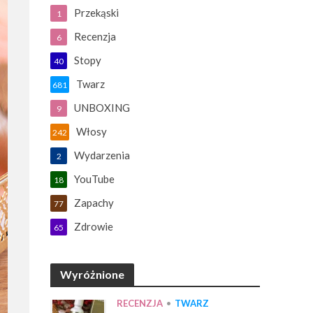
Przekąski
1
Recenzja
6
Stopy
40
Twarz
681
UNBOXING
9
Włosy
242
Wydarzenia
2
YouTube
18
Zapachy
77
Zdrowie
65
Wyróżnione
RECENZJA
•
TWARZ