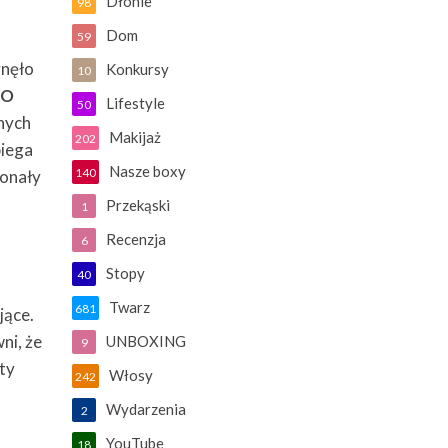
Dłonie
98
A
Dom
59
ynęło
Konkursy
10
DO
Lifestyle
50
nnych
Makijaż
202
biega
Nasze boxy
140
konały
Przekąski
1
Recenzja
6
Stopy
40
Twarz
681
jące.
ni, że
UNBOXING
9
kty
Włosy
242
Wydarzenia
2
YouTube
18