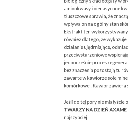
biologiczny skład bogaty w pr
aminokwasy i nienasycone kw
tłuszczowe sprawia, że znacz
wpływa on na ogólny stan skó
Ekstrakt ten wykorzystywany 
również dlatego, że wykazuje
działanie ujędrniające, odmład
przeciwstarzeniowe wspieraj
jednocześnie proces regenerac
bez znaczenia pozostają tu ró
zawarte w kawiorze sole miner
komórkowej. Kawior zawiera s
Jeśli do tej pory nie miałyści
TWARZY NA DZIEŃ AXAME
najszybciej!