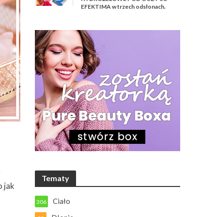
EFEKTIMA w trzech odsłonach.
.
O
Tematy
 jak
Ciało
306