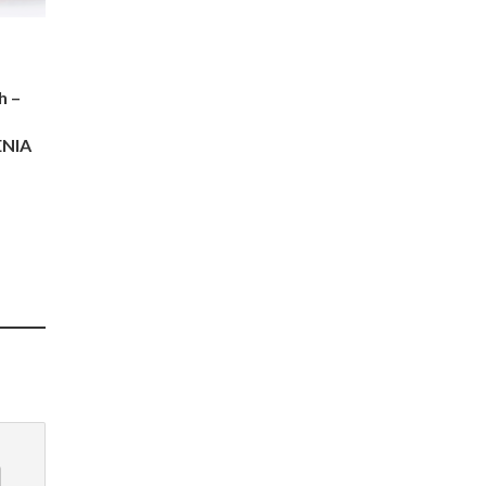
h –
NIA