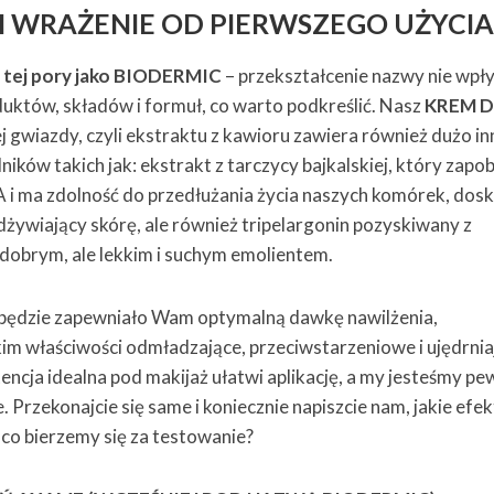
I WRAŻENIE OD PIERWSZEGO UŻYCI
 tej pory jako BIODERMIC
– przekształcenie nazwy nie wpł
uktów, składów i formuł, co warto podkreślić. Nasz
KREM 
gwiazdy, czyli ekstraktu z kawioru zawiera również dużo i
ników takich jak: ekstrakt z tarczycy bajkalskiej, który zapo
i ma zdolność do przedłużania życia naszych komórek, dos
odżywiający skórę, ale również tripelargonin pozyskiwany z
 dobrym, ale lekkim i suchym emolientem.
będzie zapewniało Wam optymalną dawkę nawilżenia,
im właściwości odmładzające, przeciwstarzeniowe i ujędrnia
encja idealna pod makijaż ułatwi aplikację, a my jesteśmy pew
 Przekonajcie się same i koniecznie napiszcie nam, jakie efe
 co bierzemy się za testowanie?