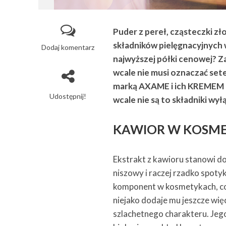
Puder z pereł, cząsteczki zł
składników pielęgnacyjnych 
Dodaj komentarz
najwyższej półki cenowej? 
wcale nie musi oznaczać se
marką AXAME i ich KREME
Udostępnij!
wcale nie są to składniki wy
KAWIOR W KOSME
Ekstrakt z kawioru stanowi d
niszowy i raczej rzadko spoty
komponent w kosmetykach, c
niejako dodaje mu jeszcze wię
szlachetnego charakteru. Jeg