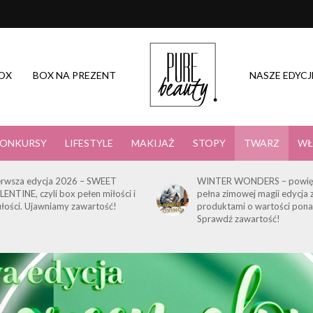
OX
BOX NA PREZENT
NASZE EDYCJ
ONKURSY
LIFESTYLE
MAKIJAŻ
STOPY
TWARZ
WŁ
erwsza edycja 2026 – SWEET
WINTER WONDERS – powię
LENTINE, czyli box pełen miłości i
pełna zimowej magii edycja 
ułości. Ujawniamy zawartość!
produktami o wartości pona
Sprawdź zawartość!