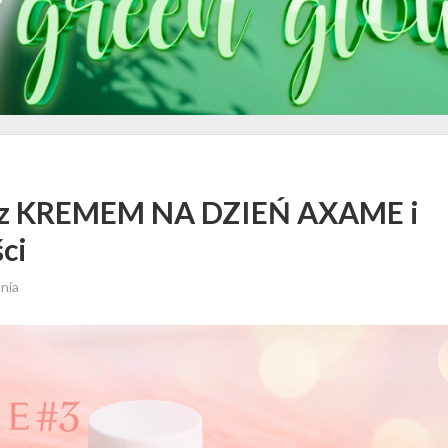
ry z KREMEM NA DZIEŃ AXAME i
ci
ania