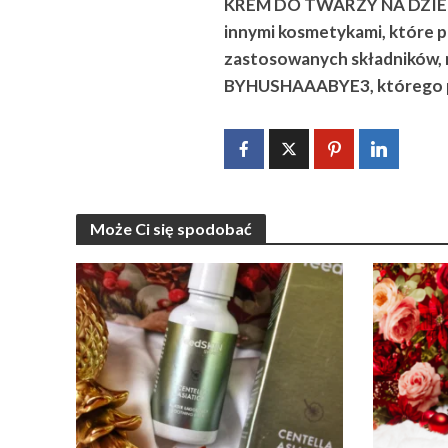
KREM DO TWARZY NA DZIE
innymi kosmetykami, które 
zastosowanych składników,
BYHUSHAAABYE3, którego p
Może Ci się spodobać