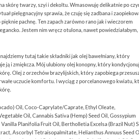
a skórę twarzy, szyi i dekoltu. Wmasowuję delikatnie po cz
tuał pielęgnacyjny sprawia, że czuję się zadbana i zaopiekow
pięknie pachnę. Ten zapach zarówno rano jak i wieczorem
 elegancko. Jestem nim wręcz otulona, nawet powiedziałabym,
najdziemy tutaj takie składniki jak olej bawełniany, który
e ją i zmiękcza. Mój ulubiony olej konopny, który kondycjonu
kórę. Olej z orzechów brazylijskich, który zapobiega przesus
rwałe uczucie komfortu. I wyciąg z porcelanowego kwiatu, kt
skórę.
cado) Oil, Coco-Caprylate/Caprate, Ethyl Oleate,
 Vegetable Oil, Cannabis Sativa (Hemp) Seed Oil, Gossypium
nilla Planifolia Fruit Oil, Bertholletia Excelsa (Brazil Nut) 
ract, Ascorbyl Tetraisopalmitate, Helianthus Annuus Seed Oi