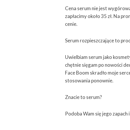
Cena serum nie jest wygórowa
zapłacimy około 35 zł. Na pro
cenie.
Serum rozpieszczające to prod
Uwielbiam serum jako kosmety
chętnie sięgam po nowości de
Face Boom skradło moje serce
stosowania ponownie.
Znacie to serum?
Podoba Wam się jego zapach i 