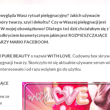
 wygląda Wasz rytuał pielęgnacyjny? Jakich używacie
óry twarzy, szyi i dekoltu? Czy w Waszej pielęgnacji jest
W mojej obowiązkowo! Dlatego też dziś chciałabym się 
 odkryciem kosmetycznym jakim jest ROZPIESZCZAJĄCE
RZY MARKI FACEBOOM.
d
PURE BEAUTY
o nazwie
WITH LOVE
. Cudowny box skryw
elęgnacji twarzy. Skończyło mi się aktualnie używane serum wi
nteresowało i od razu wzięłam go do użytku.
JĄCE
ne ze
um