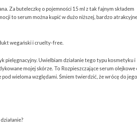
na. Za buteleczkę o pojemności 15 ml z tak fajnym składem
mocji to serum można kupić w dużo niższej, bardzo atrakcyjne
ukt wegański i cruelty-free.
k pielęgnacyjny. Uwielbiam działanie tego typu kosmetyku i
dykowane mojej skórze. To Rozpieszczające serum olejkowe
 pod wieloma względami. Śmiem twierdzić, że wrócę do jeg
działanie?