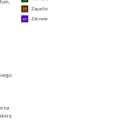
rfum,
Zapachy
77
Zdrowie
65
emnego
am na
 skórę