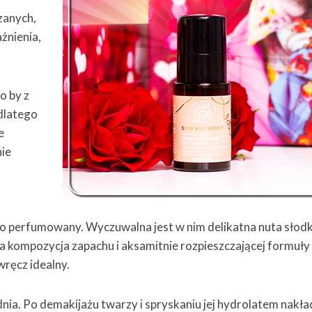
zanych,
żnienia,
o by z
 dlatego
e
nie
m
o perfumowany. Wyczuwalna jest w nim delikatna nuta słodk
ała kompozycja zapachu i aksamitnie rozpieszczającej formuły
ręcz idealny.
dnia. Po demakijażu twarzy i spryskaniu jej hydrolatem nakł