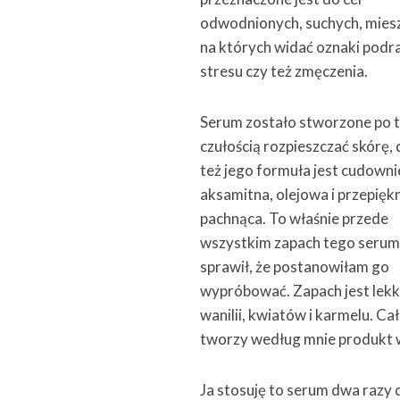
odwodnionych, suchych, mies
na których widać oznaki podra
stresu czy też zmęczenia.
Serum zostało stworzone po t
czułością rozpieszczać skórę,
też jego formuła jest cudowni
aksamitna, olejowa i przepięk
pachnąca. To właśnie przede
wszystkim zapach tego seru
sprawił, że postanowiłam go
wypróbować. Zapach jest lekk
wanilii, kwiatów i karmelu. C
tworzy według mnie produkt w
Ja stosuję to serum dwa razy 