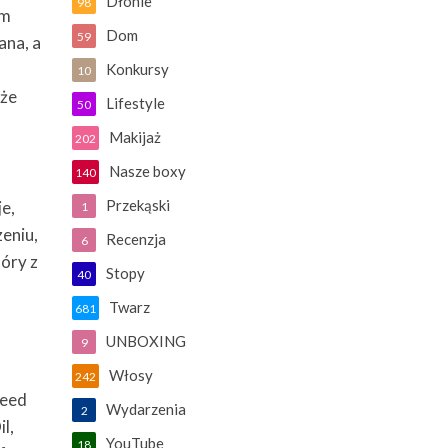
Dłonie
98
ym
Dom
59
ana, a
Konkursy
10
 że
Lifestyle
50
Makijaż
202
Nasze boxy
140
Przekąski
je,
1
zeniu,
Recenzja
6
óry z
Stopy
40
Twarz
681
UNBOXING
9
Włosy
242
Seed
Wydarzenia
2
l,
YouTube
18