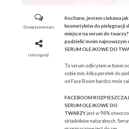
Kochane, jestem ciekawa jak
kosmetyków do pielęgnacji sk
Dodaj komentarz
miejsce na serum do twarzy?
podzielić moim najnowszym
SERUM OLEJKOWE DO TWA
Udostępnij!
To serum odkryłam w boxie o
sobie min. kilka perełek do pi
od Face Boom bardzo mnie zai
FACEBOOM ROZPIESZCZA
SERUM OLEJKOWE DO
TWARZY
jest w 98% stworzo
składników naturalnych. Ser
przeznaczone jest do cer