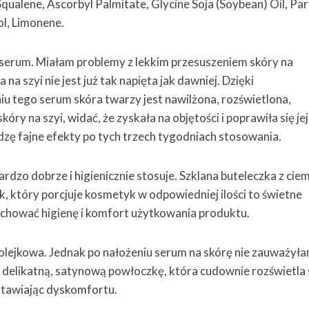
Squalene, Ascorbyl Palmitate, Glycine Soja (Soybean) Oil, Pa
ol, Limonene.
serum. Miałam problemy z lekkim przesuszeniem skóry na
 na szyi nie jest już tak napięta jak dawniej. Dzięki
 tego serum skóra twarzy jest nawilżona, rozświetlona,
óry na szyi, widać, że zyskała na objętości i poprawiła się jej
zę fajne efekty po tych trzech tygodniach stosowania.
ardzo dobrze i higienicznie stosuje. Szklana buteleczka z ci
 który porcjuje kosmetyk w odpowiedniej ilości to świetne
achować higienę i komfort użytkowania produktu.
 olejkowa. Jednak po nałożeniu serum na skórę nie zauważył
, a delikatną, satynową powłoczkę, która cudownie rozświetla
ostawiając dyskomfortu.