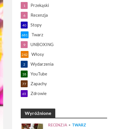
Przekąski
1
Recenzja
6
Stopy
40
Twarz
681
UNBOXING
9
Włosy
242
Wydarzenia
2
YouTube
18
Zapachy
77
Zdrowie
65
Wyróżnione
RECENZJA
•
TWARZ