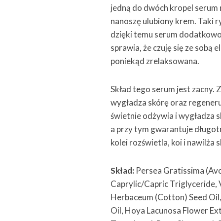
jedną do dwóch kropel serum n
nanoszę ulubiony krem. Taki ry
dzięki temu serum dodatkowo 
sprawia, że czuję się ze sobą
poniekąd zrelaksowana.
Skład tego serum jest zacny. Z
wygładza skórę oraz regeneruj
świetnie odżywia i wygładza s
a przy tym gwarantuje długot
kolei rozświetla, koi i nawilża 
Skład:
Persea Gratissima (Avo
Caprylic/Capric Triglyceride,
Herbaceum (Cotton) Seed Oil, Va
Oil, Hoya Lacunosa Flower Ext