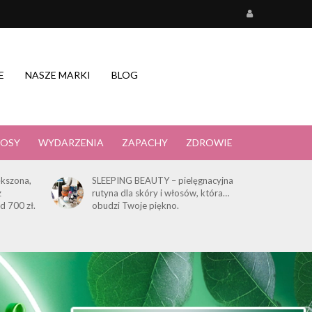
E
NASZE MARKI
BLOG
OSY
WYDARZENIA
ZAPACHY
ZDROWIE
kszona,
SLEEPING BEAUTY – pielęgnacyjna
z
rutyna dla skóry i włosów, która…
d 700 zł.
obudzi Twoje piękno.