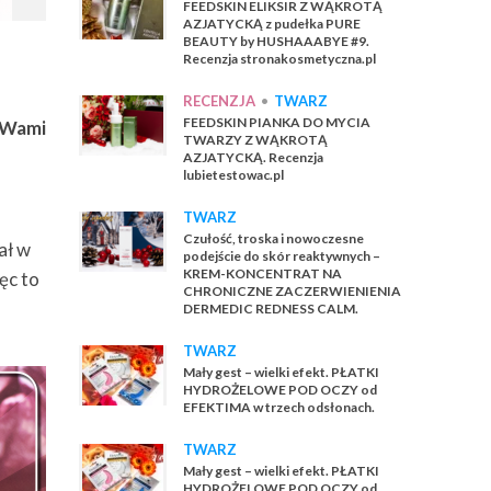
FEEDSKIN ELIKSIR Z WĄKROTĄ
AZJATYCKĄ z pudełka PURE
BEAUTY by HUSHAAABYE #9.
Recenzja stronakosmetyczna.pl
RECENZJA
•
TWARZ
FEEDSKIN PIANKA DO MYCIA
z Wami
TWARZY Z WĄKROTĄ
AZJATYCKĄ. Recenzja
lubietestowac.pl
TWARZ
Czułość, troska i nowoczesne
ał w
podejście do skór reaktywnych –
KREM-KONCENTRAT NA
ęc to
CHRONICZNE ZACZERWIENIENIA
DERMEDIC REDNESS CALM.
TWARZ
Mały gest – wielki efekt. PŁATKI
HYDROŻELOWE POD OCZY od
EFEKTIMA w trzech odsłonach.
TWARZ
Mały gest – wielki efekt. PŁATKI
HYDROŻELOWE POD OCZY od