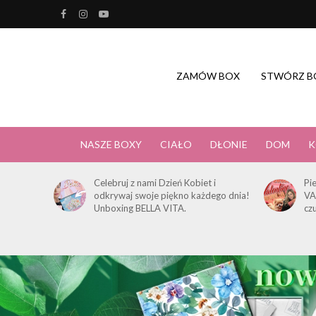
ZAMÓW BOX
STWÓRZ B
NASZE BOXY
CIAŁO
DŁONIE
DOM
K
Celebruj z nami Dzień Kobiet i
Pi
odkrywaj swoje piękno każdego dnia!
VA
Unboxing BELLA VITA.
cz