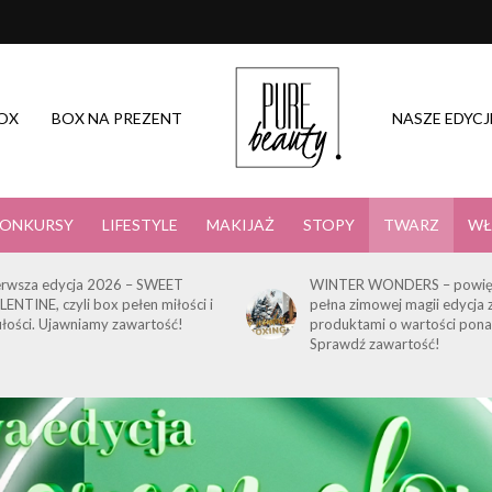
OX
BOX NA PREZENT
NASZE EDYCJ
ONKURSY
LIFESTYLE
MAKIJAŻ
STOPY
TWARZ
WŁ
erwsza edycja 2026 – SWEET
WINTER WONDERS – powię
LENTINE, czyli box pełen miłości i
pełna zimowej magii edycja 
ułości. Ujawniamy zawartość!
produktami o wartości pona
Sprawdź zawartość!