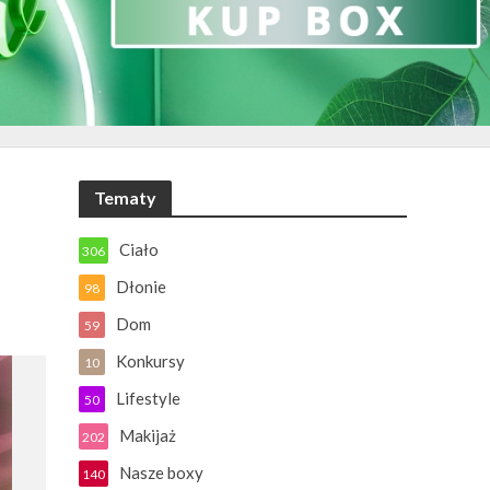
Tematy
Ciało
306
Dłonie
98
Dom
59
Konkursy
10
Lifestyle
50
Makijaż
202
Nasze boxy
140