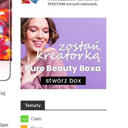
EFEKTIMA w trzech odsłonach.
iej
Tematy
Ciało
306
adam