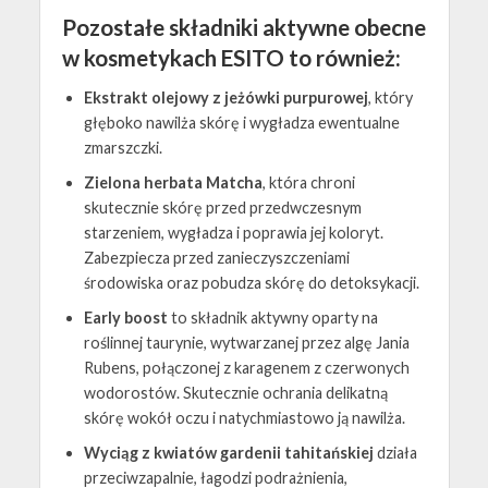
Pozostałe składniki aktywne obecne
w kosmetykach ESITO to również:
Ekstrakt olejowy z jeżówki purpurowej
, który
głęboko nawilża skórę i wygładza ewentualne
zmarszczki.
Zielona herbata Matcha
, która chroni
skutecznie skórę przed przedwczesnym
starzeniem, wygładza i poprawia jej koloryt.
Zabezpiecza przed zanieczyszczeniami
środowiska oraz pobudza skórę do detoksykacji.
Early boost
to składnik aktywny oparty na
roślinnej taurynie, wytwarzanej przez algę Jania
Rubens, połączonej z karagenem z czerwonych
wodorostów. Skutecznie ochrania delikatną
skórę wokół oczu i natychmiastowo ją nawilża.
Wyciąg z kwiatów gardenii tahitańskiej
działa
przeciwzapalnie, łagodzi podrażnienia,