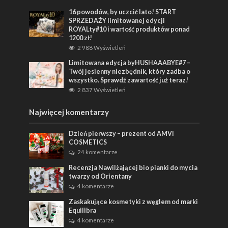
16 powodów, by uczcić lato! START
SPRZEDAŻY limitowanej edycji
ROYALty#10 i wartość produktów ponad
1200 zł!
2 988 Wyświetleń
Limitowana edycja byHUSHAAABYE#7 –
Twój jesienny niezbędnik, który zadba o
wszystko. Sprawdź zawartość już teraz!
2 837 Wyświetleń
Najwięcej komentarzy
Dzień pierwszy – prezent od AMVI
COSMETICS
24 komentarze
Recenzja Nawilżającej bio pianki do mycia
twarzy od Orientany
4 komentarze
Zaskakujące kosmetyki z węglem od marki
Equilibra
4 komentarze