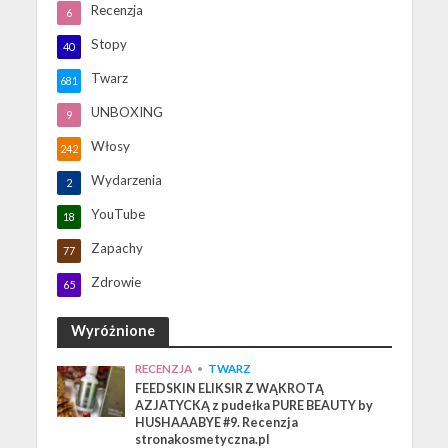
Recenzja
6
Stopy
40
Twarz
681
UNBOXING
9
Włosy
242
Wydarzenia
2
YouTube
18
Zapachy
77
Zdrowie
65
Wyróżnione
RECENZJA
•
TWARZ
FEEDSKIN ELIKSIR Z WĄKROTĄ
AZJATYCKĄ z pudełka PURE BEAUTY by
HUSHAAABYE #9. Recenzja
stronakosmetyczna.pl