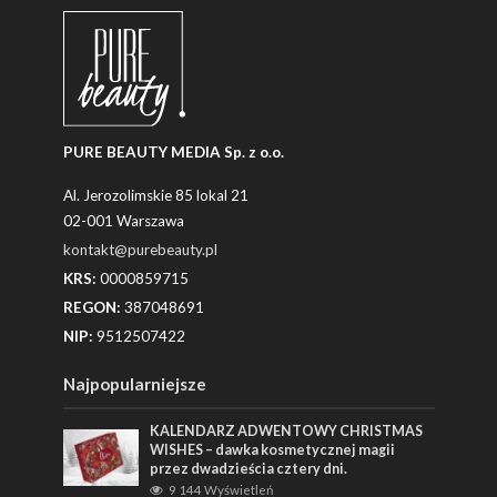
PURE BEAUTY MEDIA Sp. z o.o.
Al. Jerozolimskie 85 lokal 21
02-001 Warszawa
kontakt@purebeauty.pl
KRS:
0000859715
REGON:
387048691
NIP:
9512507422
Najpopularniejsze
KALENDARZ ADWENTOWY CHRISTMAS
WISHES – dawka kosmetycznej magii
przez dwadzieścia cztery dni.
9 144 Wyświetleń