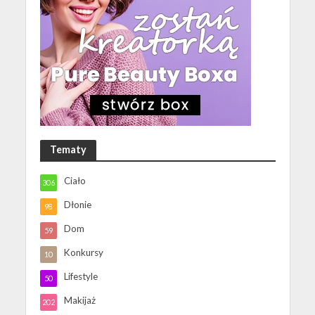
Tematy
Ciało
306
Dłonie
98
Dom
59
Konkursy
10
Lifestyle
50
Makijaż
202