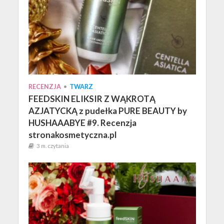
RECENZJA
•
TWARZ
FEEDSKIN ELIKSIR Z WĄKROTĄ
AZJATYCKĄ z pudełka PURE BEAUTY by
HUSHAAABYE #9. Recenzja
stronakosmetyczna.pl
3 m. czytania