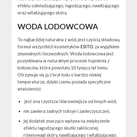
efektu odmładzającego, łagodzącego, nawilżającego
oraz witalizującego skórę.
WODA LODOWCOWA
To najbardziej naturalna z wód, jest częścią składową
formuł wszystkich kosmetyków
ESITO
, za wyjątkiem
zmywalnych i bezwodnych. Woda lodowcowa jest
pozyskiwana w naturalnym procesie topnienia z
lodowców, które powstały 10 tysięcy lat temu.
Otrzymuje się ją z brył lodu o bardzo niskiej
temperaturze, dzięki czemu posiada specyficzne
właściwości:
jest ona czystsza i klarowniejsza od innych wód,
nie zawiera żadnych toksyn i zanieczyszczeń,
jej dodatek znacząco wpływa na zwiększenie
efektu łagodzącego skutki zakłóconej
równowagi skóry, nawilżającego i witalizującego.