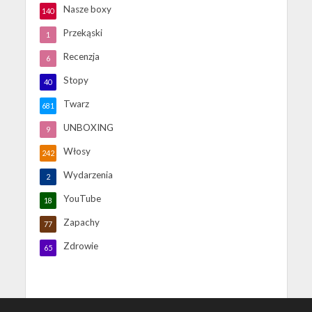
Nasze boxy
140
Przekąski
1
Recenzja
6
Stopy
40
Twarz
681
UNBOXING
9
Włosy
242
Wydarzenia
2
YouTube
18
Zapachy
77
Zdrowie
65