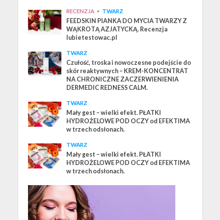
RECENZJA
•
TWARZ
FEEDSKIN PIANKA DO MYCIA TWARZY Z
WĄKROTĄ AZJATYCKĄ. Recenzja
lubietestowac.pl
TWARZ
Czułość, troska i nowoczesne podejście do
skór reaktywnych – KREM-KONCENTRAT
NA CHRONICZNE ZACZERWIENIENIA
DERMEDIC REDNESS CALM.
TWARZ
Mały gest – wielki efekt. PŁATKI
HYDROŻELOWE POD OCZY od EFEKTIMA
w trzech odsłonach.
TWARZ
Mały gest – wielki efekt. PŁATKI
HYDROŻELOWE POD OCZY od EFEKTIMA
w trzech odsłonach.