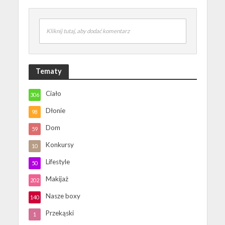
Kliknij tutaj, aby dodać komentarz
Tematy
Ciało
306
Dłonie
98
Dom
59
Konkursy
10
Lifestyle
50
Makijaż
202
Nasze boxy
140
Przekąski
1