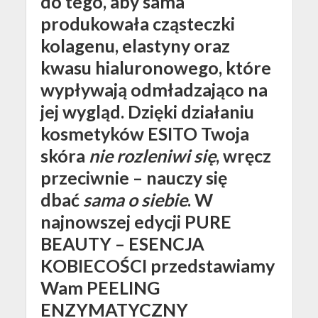
do tego, aby sama
produkowała cząsteczki
kolagenu, elastyny oraz
kwasu hialuronowego, które
wypływają odmładzająco na
jej wygląd. Dzięki działaniu
kosmetyków ESITO Twoja
skóra
nie rozleniwi się
, wręcz
przeciwnie – nauczy się
dbać
sama o siebie
. W
najnowszej edycji PURE
BEAUTY – ESENCJA
KOBIECOŚCI przedstawiamy
Wam PEELING
ENZYMATYCZNY