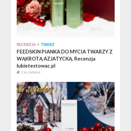
RECENZJA
•
TWARZ
FEEDSKIN PIANKA DO MYCIA TWARZY Z
WĄKROTĄ AZJATYCKĄ. Recenzja
lubietestowac.pl
2 m. czytania