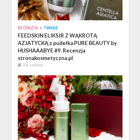
RECENZJA
•
TWARZ
FEEDSKIN ELIKSIR Z WĄKROTĄ
AZJATYCKĄ z pudełka PURE BEAUTY by
HUSHAAABYE #9. Recenzja
stronakosmetyczna.pl
3 m. czytania