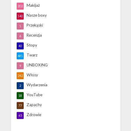
Makijaż
202
Nasze boxy
140
Przekąski
1
Recenzja
6
Stopy
40
Twarz
681
UNBOXING
9
Włosy
242
Wydarzenia
2
YouTube
18
Zapachy
77
Zdrowie
65