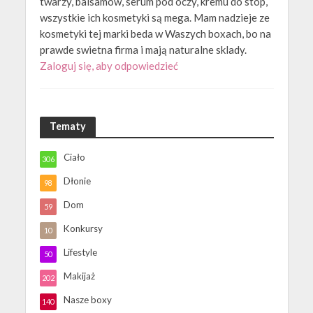
twarzy, balsamow, serum pod oczy, kremu do stop,
wszystkie ich kosmetyki są mega. Mam nadzieje ze
kosmetyki tej marki beda w Waszych boxach, bo na
prawde swietna firma i mają naturalne sklady.
Zaloguj się, aby odpowiedzieć
Tematy
Ciało
306
Dłonie
98
Dom
59
Konkursy
10
Lifestyle
50
Makijaż
202
Nasze boxy
140