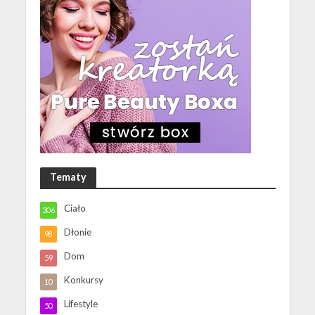
Tematy
Ciało
306
Dłonie
98
Dom
59
Konkursy
10
Lifestyle
50