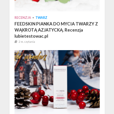
RECENZJA
•
TWARZ
FEEDSKIN PIANKA DO MYCIA TWARZY Z
WĄKROTĄ AZJATYCKĄ. Recenzja
lubietestowac.pl
2 m. czytania