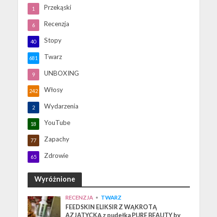
Przekąski
1
Recenzja
6
Stopy
40
Twarz
681
UNBOXING
9
Włosy
242
Wydarzenia
2
YouTube
18
Zapachy
77
Zdrowie
65
Wyróżnione
RECENZJA
•
TWARZ
FEEDSKIN ELIKSIR Z WĄKROTĄ
AZJATYCKĄ z pudełka PURE BEAUTY by