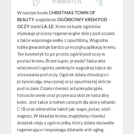
W naszym boxie
CHRISTMAS TOWN OF
BEAUTY
znajdziecie
OGÓRKOWY KREM POD
OCZY
marki
LA-LE
. Krem na bazie ogórków
stymuluje procesy regeneracyjne skóry pod oczami,
a także wspomaga walkę z opuchlizną. Wygodna
tubka gwarantuje bardzo precyzyjną aplikację kremu.
Ten kosmetyk to po prostu ogórki pod oczy w
postaci kremu. Brzmi super, prawda? Naturalne
właściwości ogórka zamknięte wygodnej tubce do
stosowania pod oczy. Ogórek działa chłodząco i
przynosi ulgę zmęczonej oraz opuchniętej skórze
pod oczami. Działa również antyoksydacyjnie,
fotoochronnie oraz przywraca skórze naturalny
kolor. Jest także źródłem cennych dla skóry witamin
C i B oraz minerałów takich jak: wapń, potas, sód i
magnez. W składzie kremu znajdziemy również
dodatek oleju z ogórecznika, który działa niezwykle
regenerująco i wspomaga działanie anti-aging.