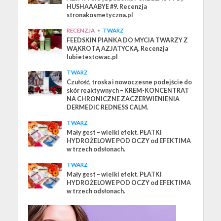
HUSHAAABYE #9. Recenzja
stronakosmetyczna.pl
RECENZJA
•
TWARZ
FEEDSKIN PIANKA DO MYCIA TWARZY Z
WĄKROTĄ AZJATYCKĄ. Recenzja
lubietestowac.pl
TWARZ
Czułość, troska i nowoczesne podejście do
skór reaktywnych – KREM-KONCENTRAT
NA CHRONICZNE ZACZERWIENIENIA
DERMEDIC REDNESS CALM.
TWARZ
Mały gest – wielki efekt. PŁATKI
HYDROŻELOWE POD OCZY od EFEKTIMA
w trzech odsłonach.
TWARZ
Mały gest – wielki efekt. PŁATKI
HYDROŻELOWE POD OCZY od EFEKTIMA
w trzech odsłonach.