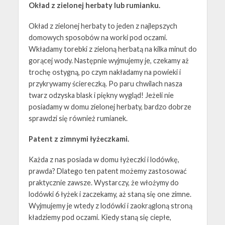
Okład z zielonej herbaty lub rumianku.
Okład z zielonej herbaty to jeden z najlepszych
domowych sposobów na worki pod oczami.
Wkładamy torebki z zieloną herbatą na kilka minut do
gorącej wody. Następnie wyjmujemy je, czekamy aż
trochę ostygną, po czym nakładamy na powieki i
przykrywamy ściereczką. Po paru chwilach nasza
twarz odzyska blask i piękny wygląd! Jeżeli nie
posiadamy w domu zielonej herbaty, bardzo dobrze
sprawdzi się również rumianek.
Patent z zimnymi łyżeczkami.
Każda z nas posiada w domu łyżeczki i lodówkę,
prawda? Dlatego ten patent możemy zastosować
praktycznie zawsze. Wystarczy, że włożymy do
lodówki 6 łyżek i zaczekamy, aż staną się one zimne.
Wyjmujemy je wtedy z lodówki i zaokrągloną stroną
kładziemy pod oczami. Kiedy staną się ciepłe,