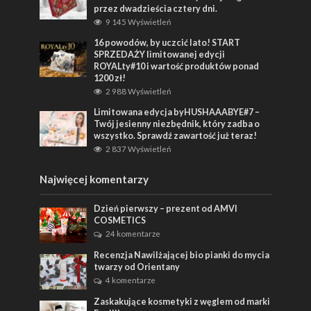
przez dwadzieścia cztery dni.
9 145 Wyświetleń
16 powodów, by uczcić lato! START
SPRZEDAŻY limitowanej edycji
ROYALty#10 i wartość produktów ponad
1200 zł!
2 988 Wyświetleń
Limitowana edycja byHUSHAAABYE#7 –
Twój jesienny niezbędnik, który zadba o
wszystko. Sprawdź zawartość już teraz!
2 837 Wyświetleń
Najwięcej komentarzy
Dzień pierwszy – prezent od AMVI
COSMETICS
24 komentarze
Recenzja Nawilżającej bio pianki do mycia
twarzy od Orientany
4 komentarze
Zaskakujące kosmetyki z węglem od marki