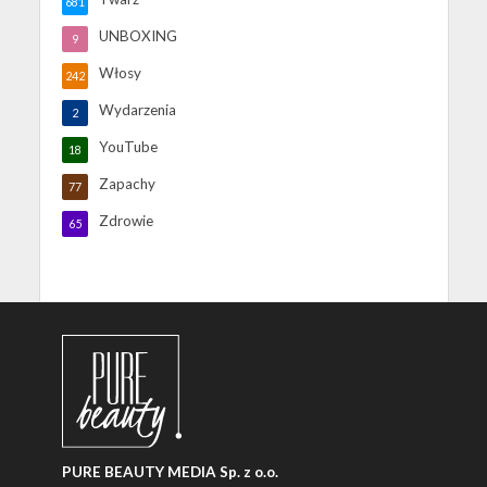
681
UNBOXING
9
Włosy
242
Wydarzenia
2
YouTube
18
Zapachy
77
Zdrowie
65
PURE BEAUTY MEDIA Sp. z o.o.