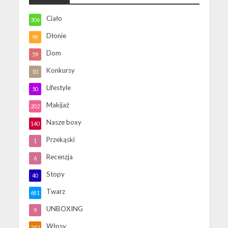
Ciało
306
Dłonie
98
Dom
59
Konkursy
10
Lifestyle
50
Makijaż
202
Nasze boxy
140
Przekąski
1
Recenzja
6
Stopy
40
Twarz
681
UNBOXING
9
Włosy
242