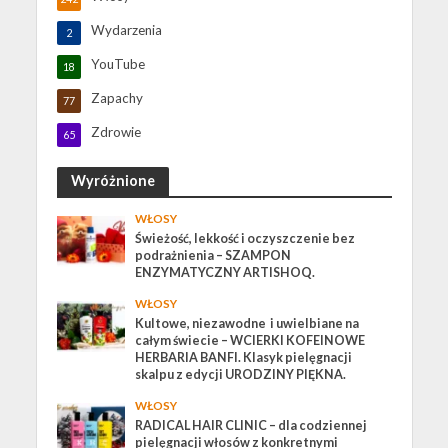
Wydarzenia
2
YouTube
18
Zapachy
77
Zdrowie
65
Wyróżnione
WŁOSY
Świeżość, lekkość i oczyszczenie bez
podrażnienia – SZAMPON
ENZYMATYCZNY ARTISHOQ.
WŁOSY
Kultowe, niezawodne i uwielbiane na
całym świecie – WCIERKI KOFEINOWE
HERBARIA BANFI. Klasyk pielęgnacji
skalpu z edycji URODZINY PIĘKNA.
WŁOSY
RADICAL HAIR CLINIC – dla codziennej
pielęgnacji włosów z konkretnymi