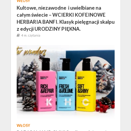
WŁOSY
Kultowe, niezawodne i uwielbiane na
całym świecie – WCIERKI KOFEINOWE
HERBARIA BANFI. Klasyk pielęgnacji skalpu
z edycji URODZINY PIĘKNA.
4 m. czytania
WŁOSY