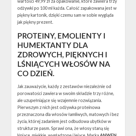
wartości 49,99 zł za opakowanie, które zawiera trzy
odżywki po 100 ml każda. Całość zapakowana jest w
piękny kartonik, dzięki czemu sam w sobie wygląda
jak piękny prezent.
PROTEINY, EMOLIENTY I
HUMEKTANTY DLA
ZDROWYCH, PIĘKNYCH I
LŚNIĄCYCH WŁOSÓW NA
CO DZIEŃ.
Jak zauważycie, każdy z zestawów niezależnie od
porowatości zawiera w swoim składzie trzy różne,
ale uzupełniające się wzajemnie rozwiązania.
Pierwszym z nich jest odżywka proteinowa
przeznaczona dla włosów łamliwych, matowych i bez
życia, której zadaniem jest odbudowa ubytków w
strukturze pasm. Sprawi ona, że włosy staną się
lśniące, miękkie, wygładzone i lejące. Marka
ANWEN