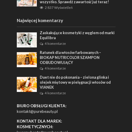
wszystko. Sprawdź zawartość już teraz!
2 837 Wyświetleń
Najwięcej komentarzy
Zaskakujące kosmetyki z węglem od marki
Equilibra
4 komentarze
Ratunek dla włosów farbowanych –
BIOKAP NUTRICOLOR SZAMPON
ODBUDOWUJĄCY
4 komentarze
Duet nie do pokonania – zielona glinka i
olejek miętowy w pielęgnacji włosów od
VIANEK
4 komentarze
BIURO OBSŁUGI KLIENTA:
kontakt@purebeauty.pl
KONTAKT DLA MAREK:
KOSMETYCZNYCH: