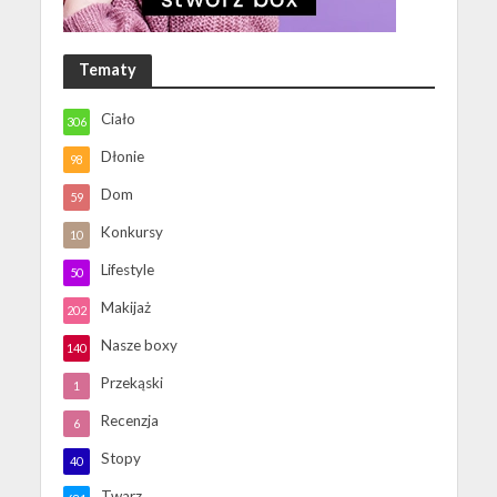
Tematy
Ciało
306
Dłonie
98
Dom
59
Konkursy
10
Lifestyle
50
Makijaż
202
Nasze boxy
140
Przekąski
1
Recenzja
6
Stopy
40
Twarz