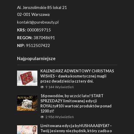
Al. Jerozolimskie 85 lokal 21
02-001 Warszawa
kontakt@purebeauty.pl
KRS:
0000859715
REGON:
387048691
NIP:
9512507422
Najpopularniejsze
KALENDARZ ADWENTOWY CHRISTMAS
WISHES – dawka kosmetycznej magii
przez dwadzieścia cztery dni.
9 144 Wyświetleń
16 powodów, by uczcić lato! START
SPRZEDAŻY limitowanej edycji
ROYALty#10 i wartość produktów ponad
1200 zł!
2 986 Wyświetleń
Limitowana edycja byHUSHAAABYE#7 –
Twój jesienny niezbędnik, który zadba o