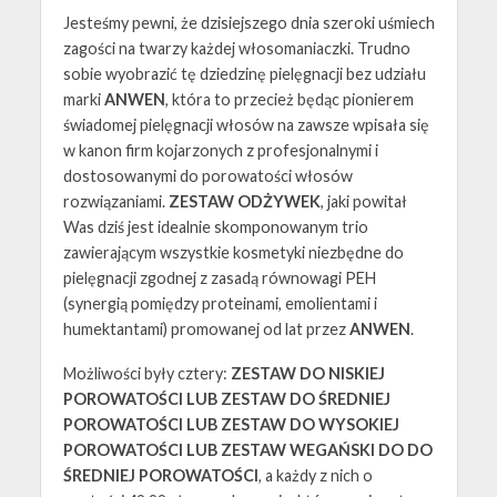
Jesteśmy pewni, że dzisiejszego dnia szeroki uśmiech
zagości na twarzy każdej włosomaniaczki. Trudno
sobie wyobrazić tę dziedzinę pielęgnacji bez udziału
marki
ANWEN
, która to przecież będąc pionierem
świadomej pielęgnacji włosów na zawsze wpisała się
w kanon firm kojarzonych z profesjonalnymi i
dostosowanymi do porowatości włosów
rozwiązaniami.
ZESTAW ODŻYWEK
, jaki powitał
Was dziś jest idealnie skomponowanym trio
zawierającym wszystkie kosmetyki niezbędne do
pielęgnacji zgodnej z zasadą równowagi PEH
(synergią pomiędzy proteinami, emolientami i
humektantami) promowanej od lat przez
ANWEN
.
Możliwości były cztery:
ZESTAW DO NISKIEJ
POROWATOŚCI LUB ZESTAW DO ŚREDNIEJ
POROWATOŚCI LUB ZESTAW DO WYSOKIEJ
POROWATOŚCI LUB ZESTAW WEGAŃSKI DO DO
ŚREDNIEJ POROWATOŚCI
, a każdy z nich o