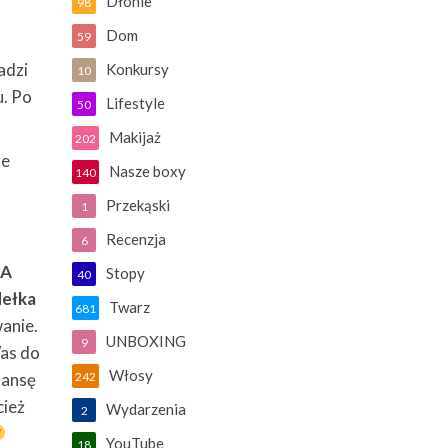
Dłonie
98
Dom
59
adzi
Konkursy
10
u. Po
Lifestyle
50
Makijaż
202
że
Nasze boxy
140
Przekąski
1
Recenzja
6
NA
Stopy
40
ełka
Twarz
681
wanie.
UNBOXING
9
Was do
Włosy
zansę
242
cież
Wydarzenia
2
YouTube
18