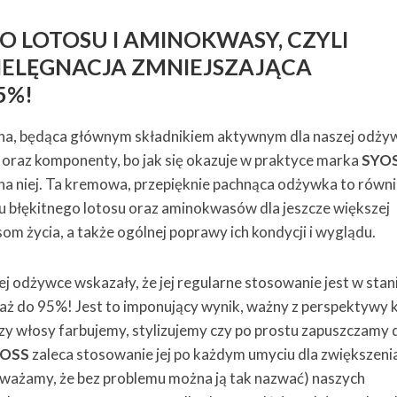
O LOTOSU I AMINOKWASY, CZYLI
ELĘGNACJA ZMNIEJSZAJĄCA
5%!
yna, będąca głównym składnikiem aktywnym dla naszej odży
 oraz komponenty, bo jak się okazuje w praktyce marka
SYO
 na niej. Ta kremowa, przepięknie pachnąca odżywka to równ
u błękitnego lotosu oraz aminokwasów dla jeszcze większej
m życia, a także ogólnej poprawy ich kondycji i wyglądu.
 odżywce wskazały, że jej regularne stosowanie jest w stan
aż do 95%! Jest to imponujący wynik, ważny z perspektywy 
 czy włosy farbujemy, stylizujemy czy po prostu zapuszczamy 
YOSS
zaleca stosowanie jej po każdym umyciu dla zwiększeni
(uważamy, że bez problemu można ją tak nazwać) naszych