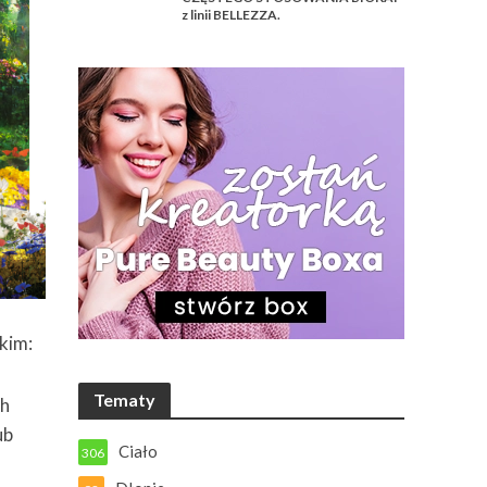
z linii BELLEZZA.
tkim:
Tematy
ch
ub
Ciało
306
h