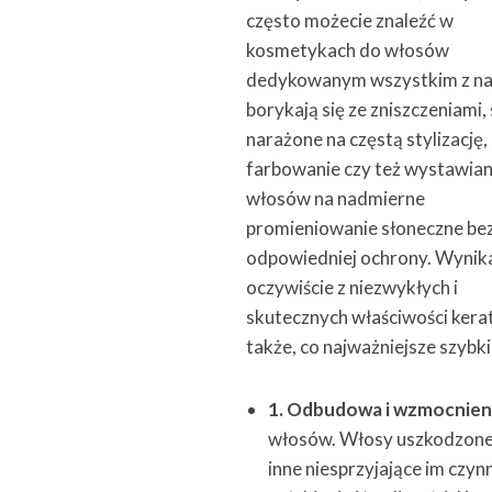
często możecie znaleźć w
kosmetykach do włosów
dedykowanym wszystkim z na
borykają się ze zniszczeniami,
narażone na częstą stylizację,
farbowanie czy też wystawian
włosów na nadmierne
promieniowanie słoneczne be
odpowiedniej ochrony. Wynik
oczywiście z niezwykłych i
skutecznych właściwości kerat
także, co najważniejsze szybk
1. Odbudowa i wzmocnien
włosów. Włosy uszkodzone p
inne niesprzyjające im czyn