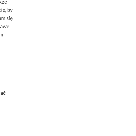
akże
ie, by
am się
rawę.
em
D
dać