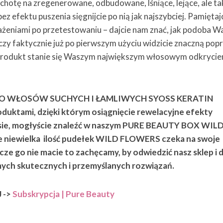
chotę na zregenerowane, odbudowane, lśniące, lejące, ale t
z efektu puszenia sięgnijcie po nią jak najszybciej. Pamiętajc
rażeniami po przetestowaniu – dajcie nam znać, jak podoba W
 czy faktycznie już po pierwszym użyciu widzicie znaczną pop
n produkt stanie się Waszym największym włosowym odkryci
 WŁOSÓW SUCHYCH I ŁAMLIWYCH SYOSS KERATIN
duktami, dzięki którym osiągnięcie rewelacyjne efekty
asie, mogłyście znaleźć w naszym PURE BEAUTY BOX WIL
 niewielka ilość pudełek WILD FLOWERS czeka na swoje
eszcze go nie macie to zachęcamy, by odwiedzić nasz sklep i 
mych skutecznych i przemyślanych rozwiązań.
 ->
Subskrypcja | Pure Beauty