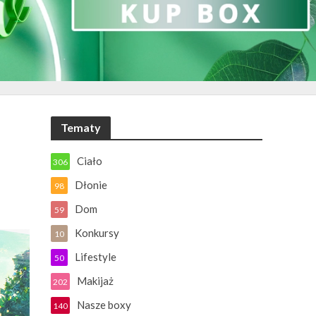
Tematy
Ciało
306
Dłonie
98
Dom
59
Konkursy
10
Lifestyle
50
Makijaż
202
Nasze boxy
140