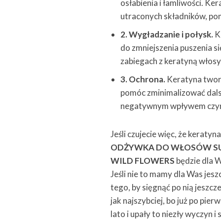
osłabienia i łamliwości. K
utraconych składników, pom
2. Wygładzanie i połysk.
K
do zmniejszenia puszenia s
zabiegach z keratyną włosy
3. Ochrona.
Keratyna tworz
pomóc zminimalizować dalsz
negatywnym wpływem czyn
Jeśli czujecie więc, że kerat
ODŻYWKA DO WŁOSÓW SUCH
WILD FLOWERS
będzie dla W
Jeśli nie to mamy dla Was jes
tego, by sięgnąć po nią jeszc
jak najszybciej, bo już po pi
lato i upały to niezły wyczyn 