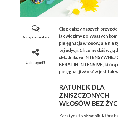
Ciąg dalszy naszych przygó
jak widzimy po Waszych kom
Dodaj komentarz
pielęgnacja włosów, ale nie 
tej edycji. Chcemy dziś wyją
składnikowi INTENSYWNE
Udostępnij!
KERATIN INTENSIVE, którą ma
pielęgnacji włosów jest tak wa
RATUNEK DLA
ZNISZCZONYCH
WŁOSÓW BEZ ŻYC
Keratyna to składnik, który b