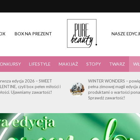
OX
BOX NA PREZENT
NASZE EDYCJ
ONKURSY
LIFESTYLE
MAKIJAŻ
STOPY
TWARZ
WŁ
erwsza edycja 2026 – SWEET
WINTER WONDERS – powię
LENTINE, czyli box pełen miłości i
pełna zimowej magii edycja 
ułości. Ujawniamy zawartość!
produktami o wartości pona
Sprawdź zawartość!