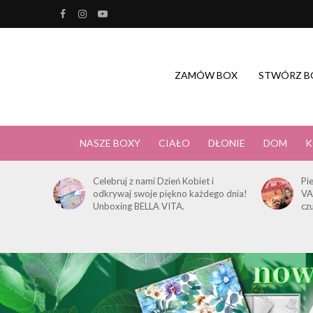
ZAMÓW BOX
STWÓRZ B
NASZE BOXY
CIAŁO
DŁONIE
DOM
K
Celebruj z nami Dzień Kobiet i
Pi
odkrywaj swoje piękno każdego dnia!
VA
Unboxing BELLA VITA.
cz