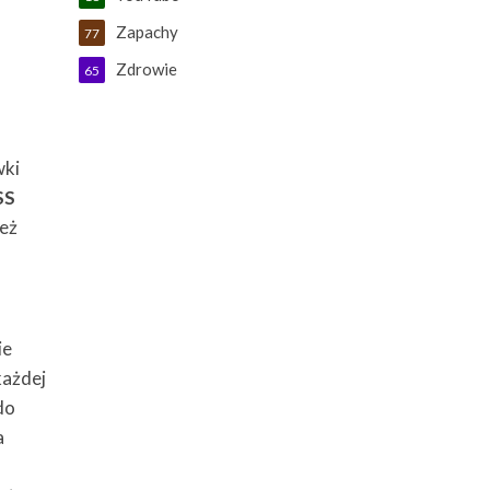
Zapachy
77
Zdrowie
65
wki
SS
ież
ie
każdej
do
a