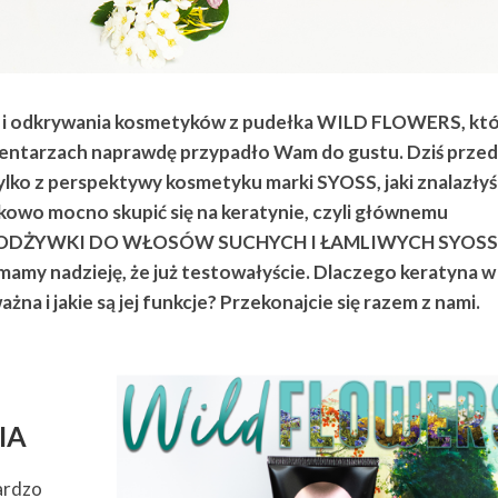
d i odkrywania kosmetyków z pudełka WILD FLOWERS, kt
entarzach naprawdę przypadło Wam do gustu. Dziś przed
tylko z perspektywy kosmetyku marki SYOSS, jaki znalazłyś
tkowo mocno skupić się na keratynie, czyli głównemu
J ODŻYWKI DO WŁOSÓW SUCHYCH I ŁAMLIWYCH SYOS
my nadzieję, że już testowałyście. Dlaczego keratyna w
żna i jakie są jej funkcje? Przekonajcie się razem z nami.
IA
ardzo