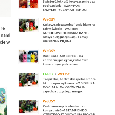
Świeżość, lekkość i oczyszczenie bez
podrażnienia – SZAMPON
ENZYMATYCZNY ARTISHOQ.
WŁOSY
Kultowe, niezawodne i uwielbiane na
óre
całym świecie – WCIERKI
KOFEINOWE HERBARIA BANFI.
 nami
Klasyk pielęgnacji skalpu z edycji
URODZINY PIĘKNA.
cie w
WŁOSY
S
RADICAL HAIR CLINIC – dla
codziennej pielęgnacji włosów z
konkretnymi potrzebami.
CIAŁO
•
WŁOSY
Tropikalne, beztroskie i pełne słońca
lato… na początku marca?! MGIEŁKA
DO CIAŁA I WŁOSÓW ZIAJA o
zapachu soczystego mango.
WŁOSY
Codzienne mycie włosów bez
kompromisów? SZAMPON DO
CZĘSTEGO STOSOWANIA BIOKAP