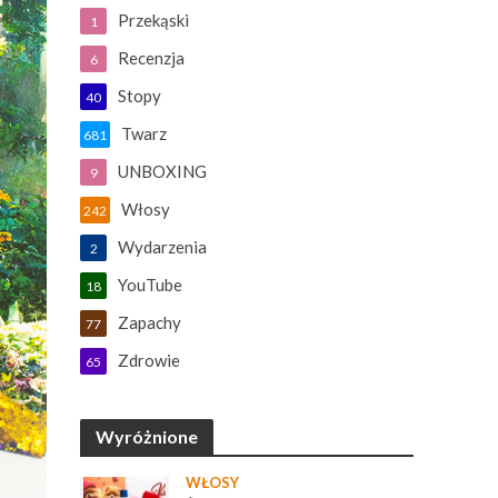
Przekąski
1
Recenzja
6
Stopy
40
Twarz
681
UNBOXING
9
Włosy
242
Wydarzenia
2
YouTube
18
Zapachy
77
Zdrowie
65
Wyróżnione
WŁOSY