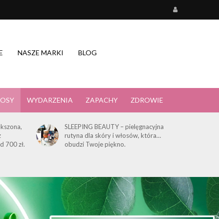
E
NASZE MARKI
BLOG
OSY
WYDARZENIA
ZAPACHY
ZDROWIE
kszona,
SLEEPING BEAUTY – pielęgnacyjna
z
rutyna dla skóry i włosów, która…
d 700 zł.
obudzi Twoje piękno.