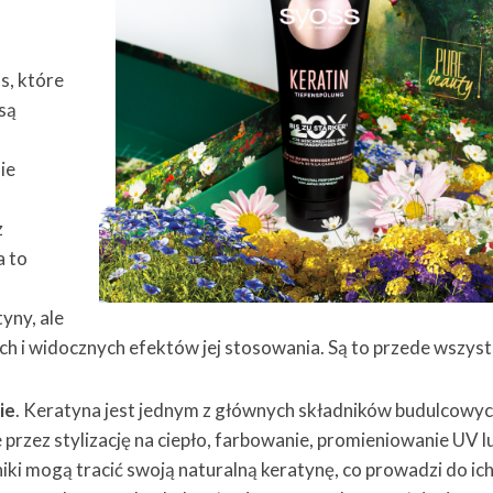
s, które
 są
ie
z
a to
yny, ale
ich i widocznych efektów jej stosowania. Są to przede wszys
ie
. Keratyna jest jednym z głównych składników budulcowy
rzez stylizację na ciepło, farbowanie, promieniowanie UV l
niki mogą tracić swoją naturalną keratynę, co prowadzi do ic