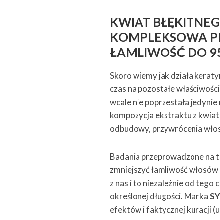
KWIAT BŁĘKITNEG
KOMPLEKSOWA PI
ŁAMLIWOŚĆ DO 9
Skoro wiemy jak działa kerat
czas na pozostałe właściwości
wcale nie poprzestała jedynie
kompozycja ekstraktu z kwiat
odbudowy, przywrócenia włoso
Badania przeprowadzone na tej
zmniejszyć łamliwość włosów 
z nas i to niezależnie od tego
określonej długości. Marka
S
efektów i faktycznej kuracji 