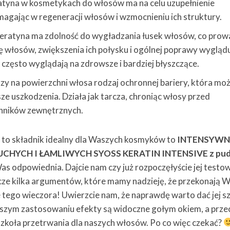
eratyna w kosmetykach do włosów ma na celu uzupełnienie
agając w regeneracji włosów i wzmocnieniu ich struktury.
eratyna ma zdolność do wygładzania łusek włosów, co prow
ię włosów, zwiększenia ich połysku i ogólnej poprawy wygląd
 często wyglądają na zdrowsze i bardziej błyszczące.
y na powierzchni włosa rodzaj ochronnej bariery, która mo
e uszkodzenia. Działa jak tarcza, chroniąc włosy przed
ników zewnętrznych.
yna to składnik idealny dla Waszych kosmyków to
INTENSYW
YCH I ŁAMLIWYCH SYOSS KERATIN INTENSIVE z pud
as odpowiednia. Dajcie nam czy już rozpoczęłyście jej testo
zcze kilka argumentów, które mamy nadzieję, że przekonają 
ze tego wieczora! Uwierzcie nam, że naprawdę warto dać jej s
erwszym zastosowaniu efekty są widoczne gołym okiem, a prze
i szkoła przetrwania dla naszych włosów. Po co więc czekać?