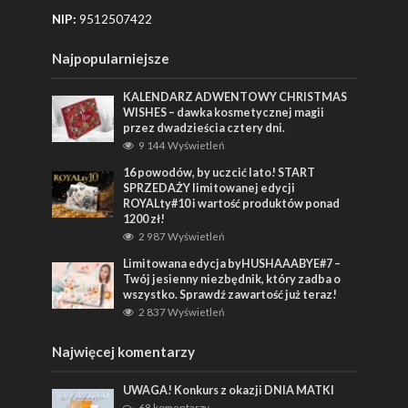
NIP:
9512507422
Najpopularniejsze
KALENDARZ ADWENTOWY CHRISTMAS
WISHES – dawka kosmetycznej magii
przez dwadzieścia cztery dni.
9 144 Wyświetleń
16 powodów, by uczcić lato! START
SPRZEDAŻY limitowanej edycji
ROYALty#10 i wartość produktów ponad
1200 zł!
2 987 Wyświetleń
Limitowana edycja byHUSHAAABYE#7 –
Twój jesienny niezbędnik, który zadba o
wszystko. Sprawdź zawartość już teraz!
2 837 Wyświetleń
Najwięcej komentarzy
UWAGA! Konkurs z okazji DNIA MATKI
68 komentarzy