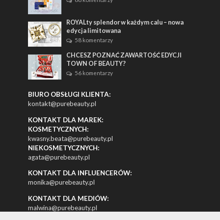
ROYALty splendor w każdym calu – nowa
edycja limitowana
58 komentarzy
CHCESZ POZNAĆ ZAWARTOŚĆ EDYCJI
TOWN OF BEAUTY?
56 komentarzy
BIURO OBSŁUGI KLIENTA:
kontakt@purebeauty.pl
KONTAKT DLA MAREK:
KOSMETYCZNYCH:
kwasny.beata@purebeauty.pl
NIEKOSMETYCZNYCH:
agata@purebeauty.pl
KONTAKT DLA INFLUENCERÓW:
monika@purebeauty.pl
KONTAKT DLA MEDIÓW:
malwina@purebeauty.pl