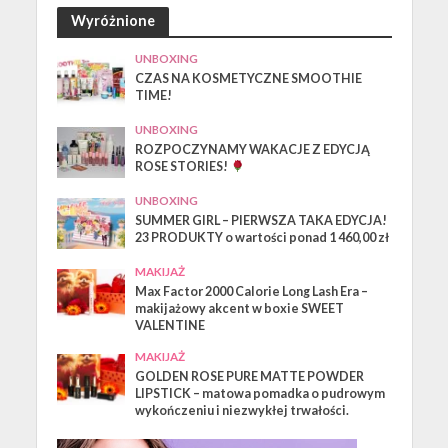
Wyróżnione
UNBOXING
CZAS NA KOSMETYCZNE SMOOTHIE
TIME!
UNBOXING
ROZPOCZYNAMY WAKACJE Z EDYCJĄ
ROSE STORIES!
UNBOXING
SUMMER GIRL – PIERWSZA TAKA EDYCJA!
23 PRODUKTY o wartości ponad 1 460,00 zł
MAKIJAŻ
Max Factor 2000 Calorie Long Lash Era –
makijażowy akcent w boxie SWEET
VALENTINE
MAKIJAŻ
GOLDEN ROSE PURE MATTE POWDER
LIPSTICK – matowa pomadka o pudrowym
wykończeniu i niezwykłej trwałości.