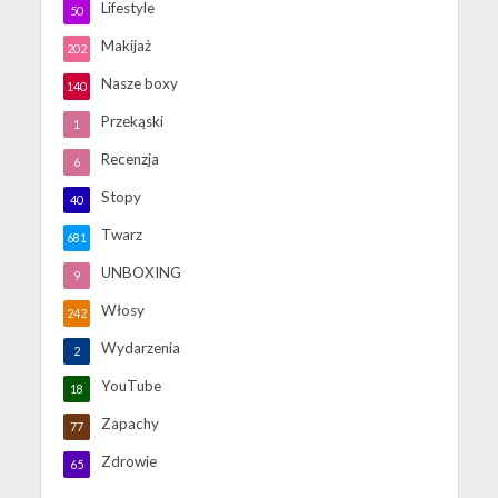
Lifestyle
50
Makijaż
202
Nasze boxy
140
Przekąski
1
Recenzja
6
Stopy
40
Twarz
681
UNBOXING
9
Włosy
242
Wydarzenia
2
YouTube
18
Zapachy
77
Zdrowie
65