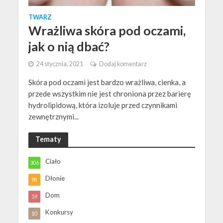
TWARZ
Wrażliwa skóra pod oczami,
jak o nią dbać?
24 stycznia, 2021
Dodaj komentarz
Skóra pod oczami jest bardzo wrażliwa, cienka, a
przede wszystkim nie jest chroniona przez barierę
hydrolipidową, która izoluje przed czynnikami
zewnętrznymi...
Tematy
Ciało
306
Dłonie
98
Dom
59
Konkursy
10