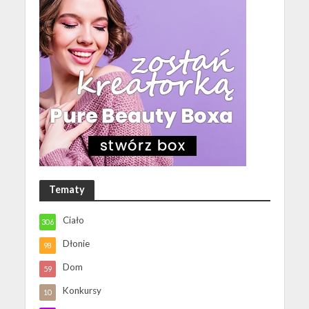
Tematy
Ciało
306
Dłonie
98
Dom
59
Konkursy
10