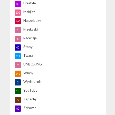
Lifestyle
50
Makijaż
202
Nasze boxy
140
Przekąski
1
Recenzja
6
Stopy
40
Twarz
681
UNBOXING
9
Włosy
242
Wydarzenia
2
YouTube
18
Zapachy
77
Zdrowie
65