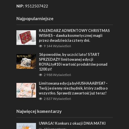
NIP:
9512507422
Najpopularniejsze
KALENDARZ ADWENTOWY CHRISTMAS
WISHES – dawka kosmetycznej magii
przez dwadzieścia cztery dni.
9 144 Wyświetleń
16 powodów, by uczcić lato! START
SPRZEDAŻY limitowanej edycji
ROYALty#10 i wartość produktów ponad
1200 zł!
2 988 Wyświetleń
Limitowana edycja byHUSHAAABYE#7 –
Twój jesienny niezbędnik, który zadba o
wszystko. Sprawdź zawartość już teraz!
2 837 Wyświetleń
Najwięcej komentarzy
UWAGA! Konkurs z okazji DNIA MATKI
68 komentarzy