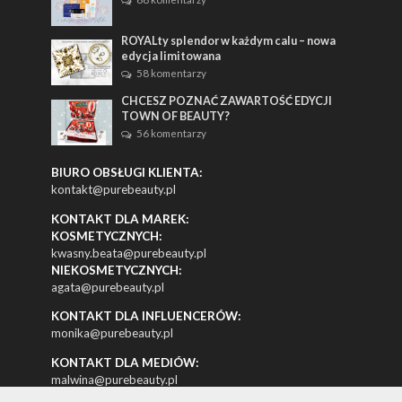
ROYALty splendor w każdym calu – nowa
edycja limitowana
58 komentarzy
CHCESZ POZNAĆ ZAWARTOŚĆ EDYCJI
TOWN OF BEAUTY?
56 komentarzy
BIURO OBSŁUGI KLIENTA:
kontakt@purebeauty.pl
KONTAKT DLA MAREK:
KOSMETYCZNYCH:
kwasny.beata@purebeauty.pl
NIEKOSMETYCZNYCH:
agata@purebeauty.pl
KONTAKT DLA INFLUENCERÓW:
monika@purebeauty.pl
KONTAKT DLA MEDIÓW:
malwina@purebeauty.pl