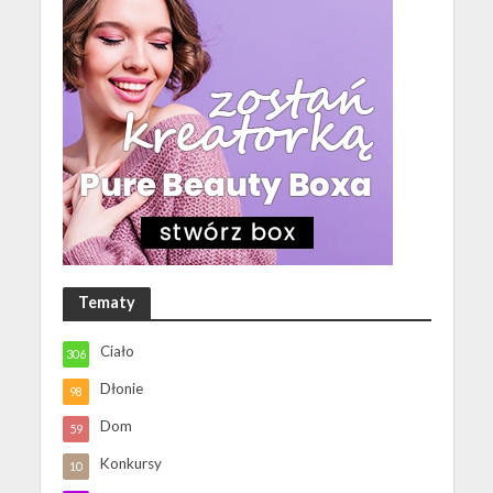
Tematy
Ciało
306
Dłonie
98
Dom
59
Konkursy
10