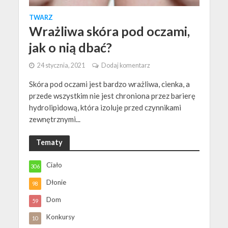
TWARZ
Wrażliwa skóra pod oczami,
jak o nią dbać?
24 stycznia, 2021
Dodaj komentarz
Skóra pod oczami jest bardzo wrażliwa, cienka, a
przede wszystkim nie jest chroniona przez barierę
hydrolipidową, która izoluje przed czynnikami
zewnętrznymi...
Tematy
Ciało
306
Dłonie
98
Dom
59
Konkursy
10