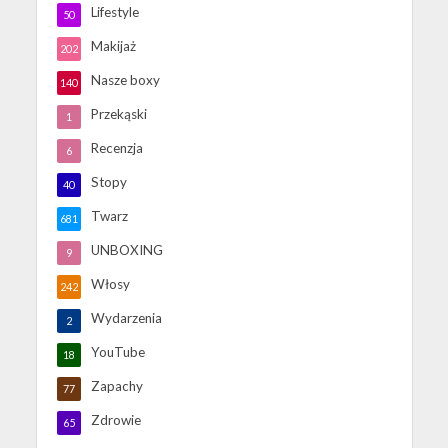
Lifestyle
50
Makijaż
202
Nasze boxy
140
Przekąski
1
Recenzja
6
Stopy
40
Twarz
681
UNBOXING
9
Włosy
242
Wydarzenia
2
YouTube
18
Zapachy
77
Zdrowie
65