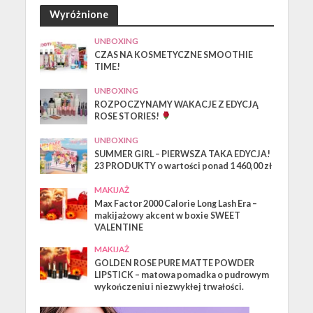
Wyróżnione
UNBOXING
CZAS NA KOSMETYCZNE SMOOTHIE
TIME!
UNBOXING
ROZPOCZYNAMY WAKACJE Z EDYCJĄ
ROSE STORIES!
UNBOXING
SUMMER GIRL – PIERWSZA TAKA EDYCJA!
23 PRODUKTY o wartości ponad 1 460,00 zł
MAKIJAŻ
Max Factor 2000 Calorie Long Lash Era –
makijażowy akcent w boxie SWEET
VALENTINE
MAKIJAŻ
GOLDEN ROSE PURE MATTE POWDER
LIPSTICK – matowa pomadka o pudrowym
wykończeniu i niezwykłej trwałości.