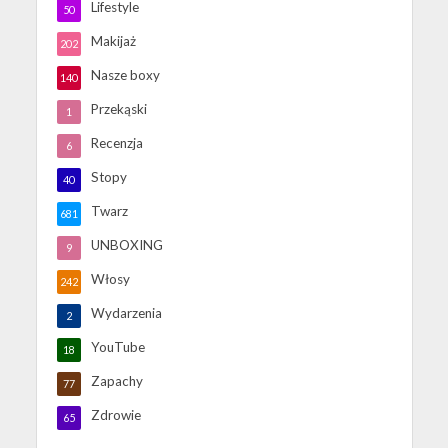
Lifestyle
50
Makijaż
202
Nasze boxy
140
Przekąski
1
Recenzja
6
Stopy
40
Twarz
681
UNBOXING
9
Włosy
242
Wydarzenia
2
YouTube
18
Zapachy
77
Zdrowie
65