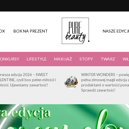
OX
BOX NA PREZENT
NASZE EDYCJ
ONKURSY
LIFESTYLE
MAKIJAŻ
STOPY
TWARZ
WŁ
erwsza edycja 2026 – SWEET
WINTER WONDERS – powię
LENTINE, czyli box pełen miłości i
pełna zimowej magii edycja 
ułości. Ujawniamy zawartość!
produktami o wartości pona
Sprawdź zawartość!