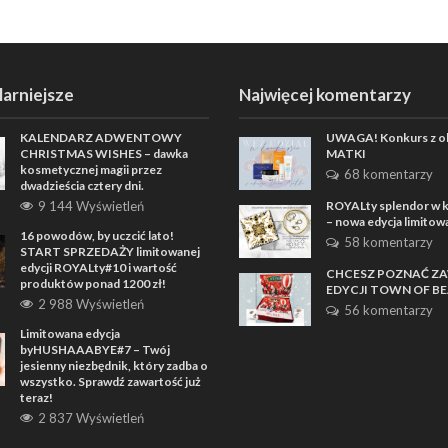
arniejsze
Najwięcej komentarzy
KALENDARZ ADWENTOWY
UWAGA! Konkurs z ok
CHRISTMAS WISHES – dawka
MATKI
kosmetycznej magii przez
68 komentarzy
dwadzieścia cztery dni.
9 144 Wyświetleń
ROYALty splendor w k
– nowa edycja limitow
16 powodów, by uczcić lato!
58 komentarzy
START SPRZEDAŻY limitowanej
edycji ROYALty#10 i wartość
CHCESZ POZNAĆ Z
produktów ponad 1200 zł!
EDYCJI TOWN OF B
2 988 Wyświetleń
56 komentarzy
Limitowana edycja
byHUSHAAABYE#7 – Twój
jesienny niezbędnik, który zadba o
wszystko. Sprawdź zawartość już
teraz!
2 837 Wyświetleń