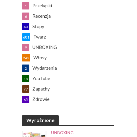
Przekąski
1
Recenzja
6
Stopy
40
Twarz
681
UNBOXING
9
Włosy
242
Wydarzenia
2
YouTube
18
Zapachy
77
Zdrowie
65
Wyróżnione
UNBOXING