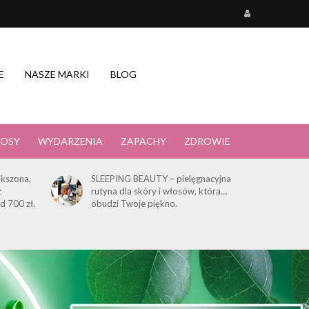
E
NASZE MARKI
BLOG
OSY
WYDARZENIA
ZAPACHY
ZDROWIE
kszona,
SLEEPING BEAUTY – pielęgnacyjna
z
rutyna dla skóry i włosów, która…
d 700 zł.
obudzi Twoje piękno.