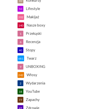
Konkursy
10
Lifestyle
50
Makijaż
202
Nasze boxy
140
Przekąski
1
Recenzja
6
Stopy
40
Twarz
681
UNBOXING
9
Włosy
242
Wydarzenia
2
YouTube
18
Zapachy
77
Zdrowie
65