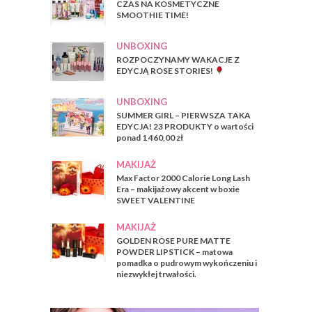
CZAS NA KOSMETYCZNE
SMOOTHIE TIME!
UNBOXING
ROZPOCZYNAMY WAKACJE Z
EDYCJĄ ROSE STORIES!
UNBOXING
SUMMER GIRL – PIERWSZA TAKA
EDYCJA! 23 PRODUKTY o wartości
ponad 1 460,00 zł
MAKIJAŻ
Max Factor 2000 Calorie Long Lash
Era – makijażowy akcent w boxie
SWEET VALENTINE
MAKIJAŻ
GOLDEN ROSE PURE MATTE
POWDER LIPSTICK – matowa
pomadka o pudrowym wykończeniu i
niezwykłej trwałości.