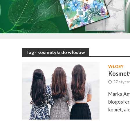
Tag - kosmetyki do włosów
WŁOSY
Kosmety
27 styczn
Marka Anw
blogosfer
kobiet, ale 