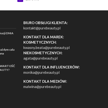
BIURO OBSŁUGI KLIENTA:
kontakt@purebeauty.pl
azji DNIA
KONTAKT DLA MAREK:
KOSMETYCZNYCH:
kwasny.beata@purebeauty.pl
ażdym calu
NIEKOSMETYCZNYCH:
ana
agata@purebeauty.pl
AWARTOŚĆ
KONTAKT DLA INFLUENCERÓW:
EAUTY?
monika@purebeauty.pl
KONTAKT DLA MEDIÓW:
malwina@purebeauty.pl