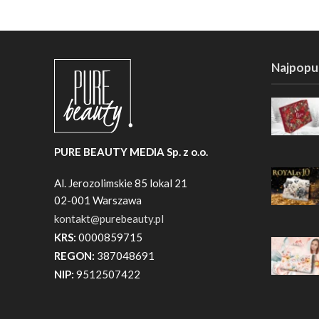
Najpopul
PURE BEAUTY MEDIA Sp. z o.o.
Al. Jerozolimskie 85 lokal 21
02-001 Warszawa
kontakt@purebeauty.pl
KRS:
0000859715
REGON:
387048691
NIP:
9512507422