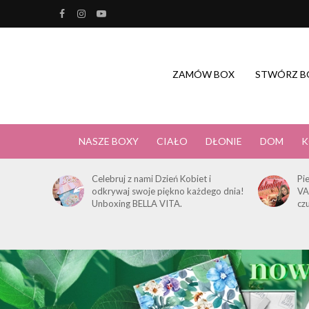
ZAMÓW BOX
STWÓRZ B
NASZE BOXY
CIAŁO
DŁONIE
DOM
K
Celebruj z nami Dzień Kobiet i
Pi
odkrywaj swoje piękno każdego dnia!
VA
Unboxing BELLA VITA.
cz