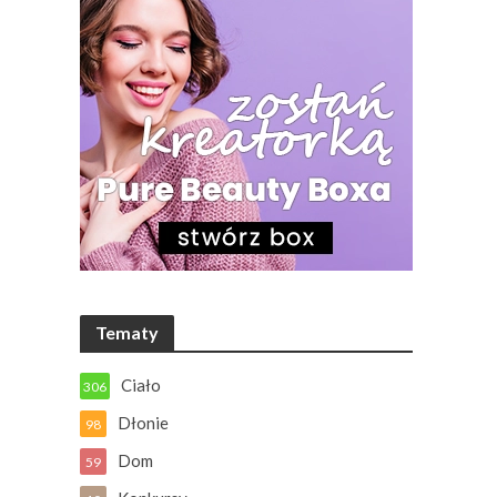
Tematy
Ciało
306
Dłonie
98
Dom
59