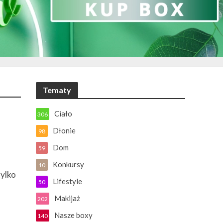
Tematy
Ciało
306
Dłonie
98
Dom
59
Konkursy
10
tylko
Lifestyle
50
Makijaż
202
Nasze boxy
140