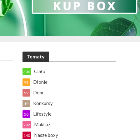
Tematy
Ciało
306
Dłonie
98
Dom
59
Konkursy
10
Lifestyle
50
Makijaż
202
Nasze boxy
140