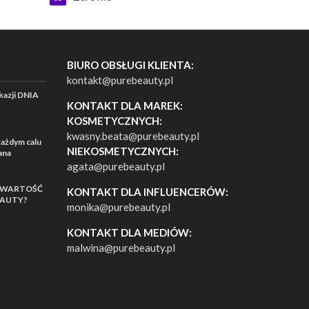
BIURO OBSŁUGI KLIENTA:
kontakt@purebeauty.pl
azji DNIA
KONTAKT DLA MAREK:
KOSMETYCZNYCH:
kwasny.beata@purebeauty.pl
ażdym calu
NIEKOSMETYCZNYCH:
ana
agata@purebeauty.pl
AWARTOŚĆ
KONTAKT DLA INFLUENCERÓW:
EAUTY?
monika@purebeauty.pl
KONTAKT DLA MEDIÓW:
malwina@purebeauty.pl