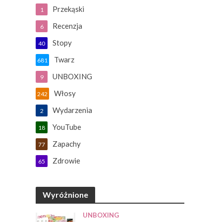
Przekąski
1
Recenzja
6
Stopy
40
Twarz
681
UNBOXING
9
Włosy
242
Wydarzenia
2
YouTube
18
Zapachy
77
Zdrowie
65
Wyróżnione
UNBOXING