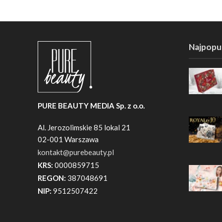
Najpopul
PURE BEAUTY MEDIA Sp. z o.o.
Al. Jerozolimskie 85 lokal 21
02-001 Warszawa
kontakt@purebeauty.pl
KRS:
0000859715
REGON:
387048691
NIP:
9512507422