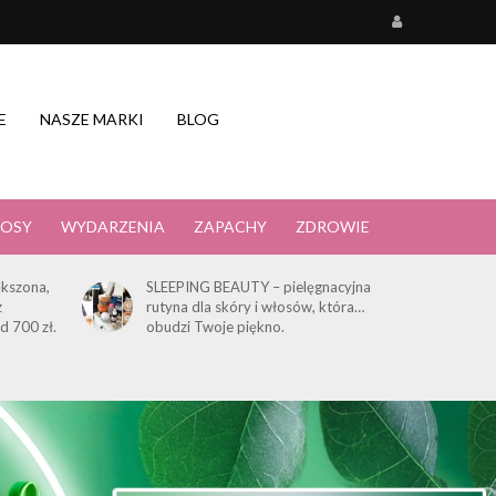
E
NASZE MARKI
BLOG
OSY
WYDARZENIA
ZAPACHY
ZDROWIE
kszona,
SLEEPING BEAUTY – pielęgnacyjna
z
rutyna dla skóry i włosów, która…
d 700 zł.
obudzi Twoje piękno.