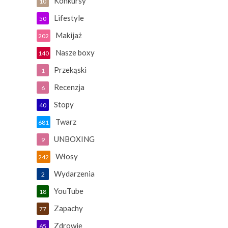
Konkursy
10
Lifestyle
50
Makijaż
202
Nasze boxy
140
Przekąski
1
Recenzja
6
Stopy
40
Twarz
681
UNBOXING
9
Włosy
242
Wydarzenia
2
YouTube
18
Zapachy
77
Zdrowie
65