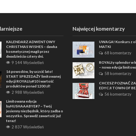
arniejsze
Najwięcej komentarzy
KALENDARZ ADWENTOWY
UWAGA! Konkurs z ok
CHRISTMAS WISHES – dawka
MATKI
kosmetycznej magii przez
68 komentarzy
dwadzieścia cztery dni.
9 144 Wyświetleń
ROYALty splendor w k
– nowa edycja limitow
16 powodów, by uczcić lato!
58 komentarzy
START SPRZEDAŻY limitowanej
edycji ROYALty#10 i wartość
CHCESZ POZNAĆ Z
produktów ponad 1200 zł!
EDYCJI TOWN OF B
2 988 Wyświetleń
56 komentarzy
Limitowana edycja
byHUSHAAABYE#7 – Twój
jesienny niezbędnik, który zadba o
wszystko. Sprawdź zawartość już
teraz!
2 837 Wyświetleń