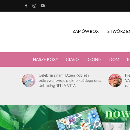
ZAMÓW BOX
STWÓRZ B
NASZE BOXY
CIAŁO
DŁONIE
DOM
K
Celebruj z nami Dzień Kobiet i
Pi
odkrywaj swoje piękno każdego dnia!
VA
Unboxing BELLA VITA.
cz