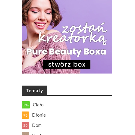
Tematy
Ciało
306
Dłonie
98
Dom
59