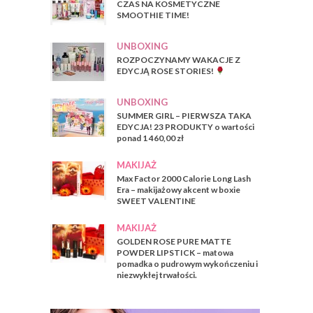
CZAS NA KOSMETYCZNE
SMOOTHIE TIME!
UNBOXING
ROZPOCZYNAMY WAKACJE Z
EDYCJĄ ROSE STORIES!
UNBOXING
SUMMER GIRL – PIERWSZA TAKA
EDYCJA! 23 PRODUKTY o wartości
ponad 1 460,00 zł
MAKIJAŻ
Max Factor 2000 Calorie Long Lash
Era – makijażowy akcent w boxie
SWEET VALENTINE
MAKIJAŻ
GOLDEN ROSE PURE MATTE
POWDER LIPSTICK – matowa
pomadka o pudrowym wykończeniu i
niezwykłej trwałości.