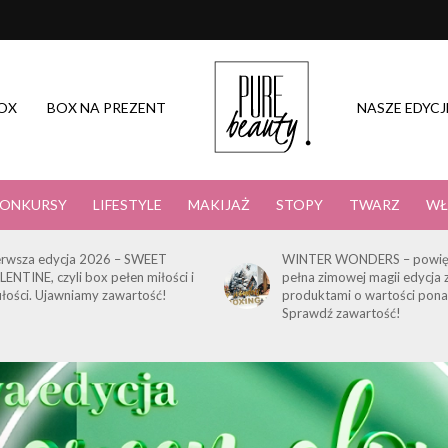
OX
BOX NA PREZENT
NASZE EDYCJ
ONKURSY
LIFESTYLE
MAKIJAŻ
STOPY
TWARZ
WŁ
erwsza edycja 2026 – SWEET
WINTER WONDERS – powię
LENTINE, czyli box pełen miłości i
pełna zimowej magii edycja 
ułości. Ujawniamy zawartość!
produktami o wartości pona
Sprawdź zawartość!