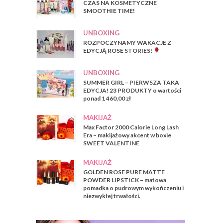
CZAS NA KOSMETYCZNE
SMOOTHIE TIME!
UNBOXING
ROZPOCZYNAMY WAKACJE Z
EDYCJĄ ROSE STORIES!
UNBOXING
SUMMER GIRL – PIERWSZA TAKA
EDYCJA! 23 PRODUKTY o wartości
ponad 1 460,00 zł
MAKIJAŻ
Max Factor 2000 Calorie Long Lash
Era – makijażowy akcent w boxie
SWEET VALENTINE
MAKIJAŻ
GOLDEN ROSE PURE MATTE
POWDER LIPSTICK – matowa
pomadka o pudrowym wykończeniu i
niezwykłej trwałości.