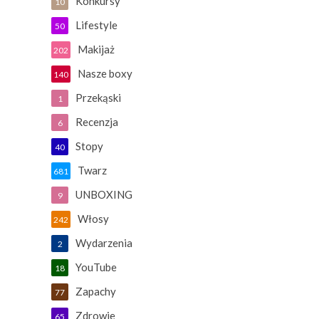
Konkursy
10
Lifestyle
50
Makijaż
202
Nasze boxy
140
Przekąski
1
Recenzja
6
Stopy
40
Twarz
681
UNBOXING
9
Włosy
242
Wydarzenia
2
YouTube
18
Zapachy
77
Zdrowie
65