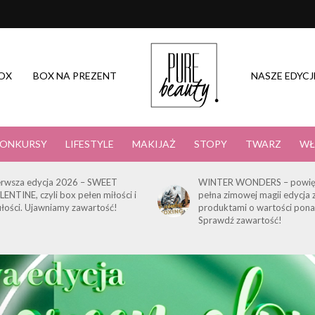
OX
BOX NA PREZENT
NASZE EDYCJ
ONKURSY
LIFESTYLE
MAKIJAŻ
STOPY
TWARZ
WŁ
erwsza edycja 2026 – SWEET
WINTER WONDERS – powię
LENTINE, czyli box pełen miłości i
pełna zimowej magii edycja 
ułości. Ujawniamy zawartość!
produktami o wartości pona
Sprawdź zawartość!