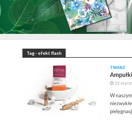
Tag - efekt flash
TWARZ
Ampułki
22 styczn
W naszym 
niezwykłe
pielęgnacj