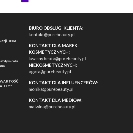
BIURO OBSŁUGI KLIENTA:
kontakt@purebeauty.pl
azji DNIA
KONTAKT DLA MAREK:
KOSMETYCZNYCH:
kwasny.beata@purebeauty.pl
ażdym calu
NIEKOSMETYCZNYCH:
ana
agata@purebeauty.pl
AWARTOŚĆ
KONTAKT DLA INFLUENCERÓW:
EAUTY?
monika@purebeauty.pl
KONTAKT DLA MEDIÓW:
malwina@purebeauty.pl