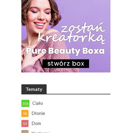
Tematy
Ciało
306
Dłonie
98
Dom
59