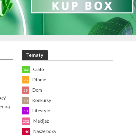
Tematy
Ciało
306
Dłonie
98
Dom
59
eźć
Konkursy
10
ienną
Lifestyle
50
Makijaż
202
Nasze boxy
140