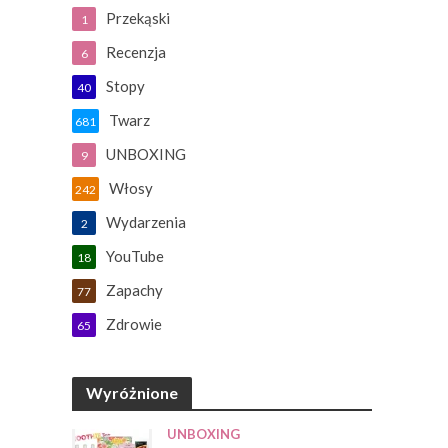
Przekąski
1
Recenzja
6
Stopy
40
Twarz
681
UNBOXING
9
Włosy
242
Wydarzenia
2
YouTube
18
Zapachy
77
Zdrowie
65
Wyróżnione
UNBOXING