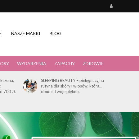
E
NASZE MARKI
BLOG
OSY
WYDARZENIA
ZAPACHY
ZDROWIE
kszona,
SLEEPING BEAUTY – pielęgnacyjna
z
rutyna dla skóry i włosów, która…
d 700 zł.
obudzi Twoje piękno.